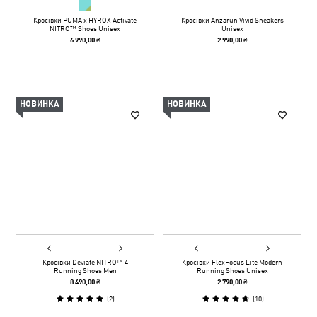
Кросівки PUMA x HYROX Activate
Кросівки Anzarun Vivid Sneakers
NITRO™ Shoes Unisex
Unisex
6 990,00 ₴
2 990,00 ₴
НОВИНКА
НОВИНКА
Кросівки Deviate NITRO™ 4
Кросівки FlexFocus Lite Modern
Running Shoes Men
Running Shoes Unisex
8 490,00 ₴
2 790,00 ₴
(
2
)
(
10
)