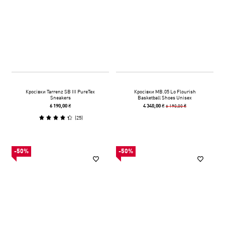
Кросівки Tarrenz SB III PureTex
Кросівки MB.05 Lo Flourish
Sneakers
Basketball Shoes Unisex
6 190,00 ₴
6 190,00 ₴
4 340,00 ₴
(
25
)
-50%
-50%