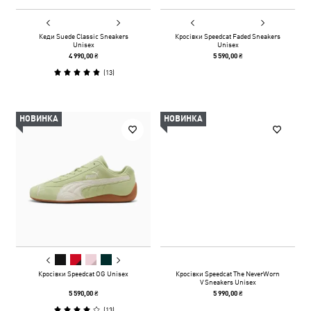
Кеди Suede Classic Sneakers
Кросівки Speedcat Faded Sneakers
Unisex
Unisex
4 990,00 ₴
5 590,00 ₴
(
13
)
НОВИНКА
НОВИНКА
Кросівки Speedcat OG Unisex
Кросівки Speedcat The NeverWorn
V Sneakers Unisex
5 590,00 ₴
5 990,00 ₴
(
13
)