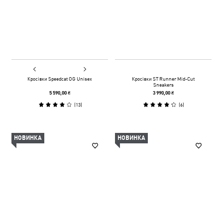
Кросівки Speedcat OG Unisex
Кросівки ST Runner Mid-Cut
Sneakers
5 590,00 ₴
3 990,00 ₴
(
13
)
(
6
)
НОВИНКА
НОВИНКА