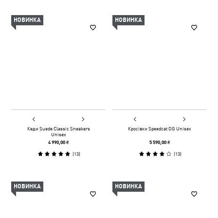
НОВИНКА
НОВИНКА
Кеди Suede Classic Sneakers
Кросівки Speedcat OG Unisex
Unisex
4 990,00 ₴
5 590,00 ₴
(
13
)
(
13
)
НОВИНКА
НОВИНКА