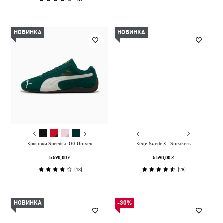
НОВИНКА
НОВИНКА
Кросівки Speedcat OG Unisex
Кеди Suede XL Sneakers
5 590,00 ₴
5 590,00 ₴
(
13
)
(
28
)
НОВИНКА
-30%