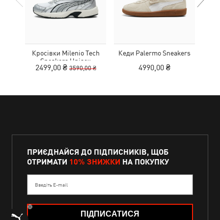
Кросівки Milenio Tech
Кеди Palermo Sneakers
Дитя
Sneakers Unisex
L
2499,00 ₴
4990,00 ₴
3590,00 ₴
ПРИЄДНАЙСЯ ДО ПІДПИСНИКІВ, ЩОБ
ОТРИМАТИ
10% ЗНИЖКИ
НА ПОКУПКУ
Введіть E-mail
ПІДПИСАТИСЯ