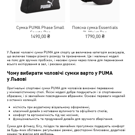
Сумка PUMA Phase Small
Поясна сумка Essentials
С
Sports Bag
2L Waist Bag
1490,00 ₴
1790,00 ₴
У Львові чоловічі сумки PUMA для спорту це величезна категорія аксесуарів,
що включає товари різного розміру та призначення. Це і маленькі моделі
на пояс для зручних пробіжок, і масивні сумки через плече для перенесення
всього екіпірування в зал, і рюкзаки дорожні.
Чому вибирати чоловічі сумки варто у PUMA
у Львові
Оригінальні спортивні сумки PUMA для чоловіків виконані переважно
у мінімалістичному стилі. Якісні моделі добре поєднуються і зі спортивними
образами, і зі звичайним повсякденним вбранням. Основні переваги моделей
з останніх колекцій:
місткість при акуратному візуальному оформленні;
класичний дизайн з мотивами вуличного та офіційного стилів;
комфорт та ергономічність під час носіння;
функціональність та продуманий дизайн для зручного зберігання.
Сумки для фітнесу, бігу, поїздок та звичайних прогулянок подарують комфорт
за будь-яких обставин: регульовані ремені, двосторонні блискавки, додаткові
кишені та відсіки для дрібниць.