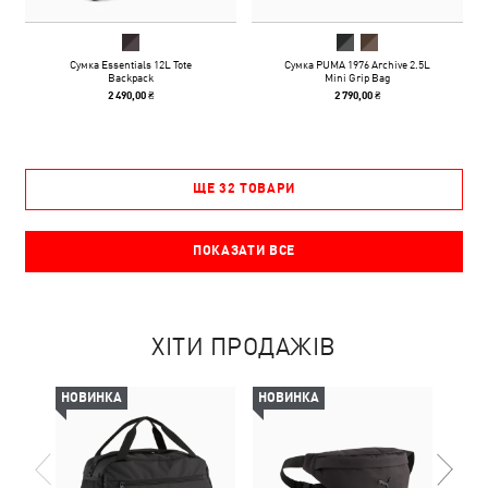
Сумка Essentials 12L Tote
Сумка PUMA 1976 Archive 2.5L
Backpack
Mini Grip Bag
2 490,00 ₴
2 790,00 ₴
ЩЕ 32 ТОВАРИ
ПОКАЗАТИ ВСЕ
ХІТИ ПРОДАЖІВ
НОВИНКА
НОВИНКА
НОВ