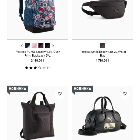
Рюкзак PUMA Academy All-Over
Поясна сумка Essentials 2L Waist
Print Backpack 29L
Bag
2 190,00 ₴
1 790,00 ₴
(
1
)
НОВИНКА
НОВИНКА