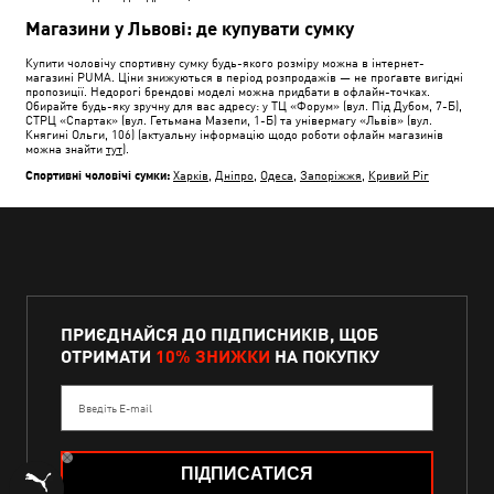
Магазини у Львові: де купувати сумку
Купити чоловічу спортивну сумку будь-якого розміру можна в інтернет-
магазині PUMA. Ціни знижуються в період розпродажів — не проґавте вигідні
пропозиції. Недорогі брендові моделі можна придбати в офлайн-точках.
Обирайте будь-яку зручну для вас адресу: у ТЦ «Форум» (вул. Під Дубом, 7-Б),
СТРЦ «Спартак» (вул. Гетьмана Мазепи, 1-Б) та універмагу «Львів» (вул.
Княгині Ольги, 106) (актуальну інформацію щодо роботи офлайн магазинів
можна знайти
тут
).
Спортивні чоловічі сумки:
Харків
,
Дніпро
,
Одеса
,
Запоріжжя
,
Кривий Ріг
ПРИЄДНАЙСЯ ДО ПІДПИСНИКІВ, ЩОБ
ОТРИМАТИ
10% ЗНИЖКИ
НА ПОКУПКУ
Введіть E-mail
ПІДПИСАТИСЯ