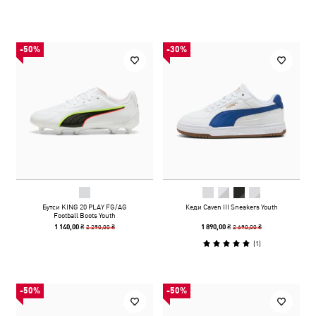
-50%
-30%
Бутси KING 20 PLAY FG/AG
Кеди Caven III Sneakers Youth
Football Boots Youth
2 290,00 ₴
2 690,00 ₴
1 140,00 ₴
1 890,00 ₴
(
1
)
-50%
-50%