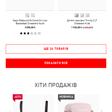
Кеди Rebound V6 Come On Low
Дитячі кросівки Trinity 2 LT
Basketball Sneakers Youth
Sneakers Kids
2 490,00 ₴
3 090,00 ₴
1 740,00 ₴
(
1
)
ЩЕ 26 ТОВАРІВ
ПОКАЗАТИ ВСЕ
ХІТИ ПРОДАЖІВ
-63%
НОВИНКА
НОВ