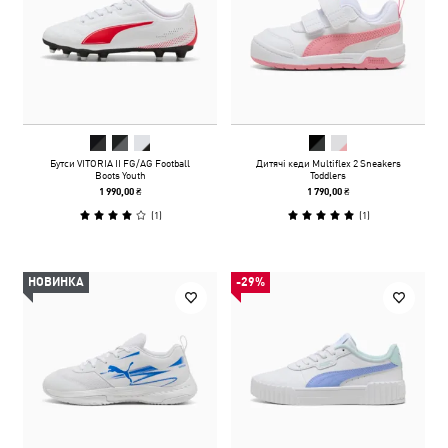
Бутси VITORIA II FG/AG Football
Дитячі кеди Multiflex 2 Sneakers
Boots Youth
Toddlers
1 990,00 ₴
1 790,00 ₴
(
1
)
(
1
)
НОВИНКА
-29%