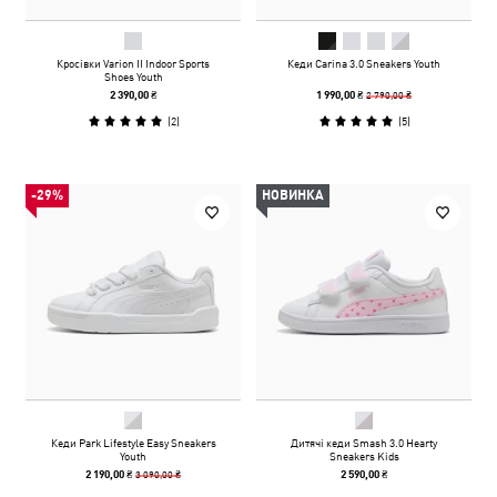
Кросівки Varion II Indoor Sports
Кеди Carina 3.0 Sneakers Youth
Shoes Youth
2 790,00 ₴
2 390,00 ₴
1 990,00 ₴
(
2
)
(
5
)
-29%
НОВИНКА
Кеди Park Lifestyle Easy Sneakers
Дитячі кеди Smash 3.0 Hearty
Youth
Sneakers Kids
3 090,00 ₴
2 190,00 ₴
2 590,00 ₴