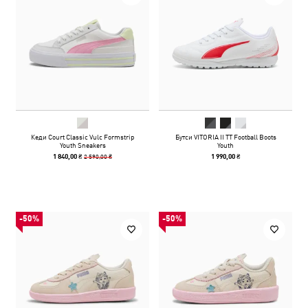
Кеди Court Classic Vulc Formstrip
Бутси VITORIA II TT Football Boots
Youth Sneakers
Youth
2 590,00 ₴
1 840,00 ₴
1 990,00 ₴
-50%
-50%