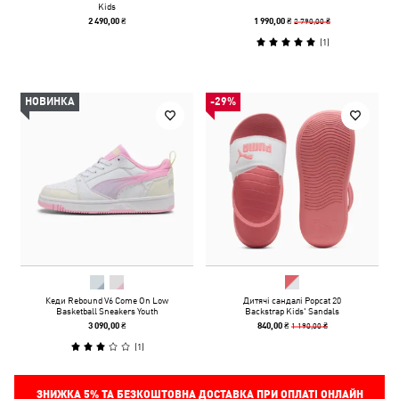
Kids
2 790,00 ₴
2 490,00 ₴
1 990,00 ₴
(
1
)
НОВИНКА
-29%
Кеди Rebound V6 Come On Low
Дитячі сандалі Popcat 20
Basketball Sneakers Youth
Backstrap Kids' Sandals
1 190,00 ₴
3 090,00 ₴
840,00 ₴
(
1
)
ЗНИЖКА
5%
ТА БЕЗКОШТОВНА ДОСТАВКА ПРИ ОПЛАТІ ОНЛАЙН