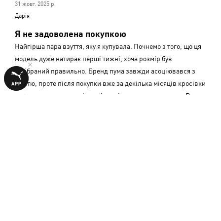
31 жовт. 2025 р.
1
Дарія
з
Я не задоволена покупкою
5
Найгірша пара взуття, яку я купувала. Почнемо з того, що ця
модель дуже натирає перші тижні, хоча розмір був
підібраний правильно. Бренд пума завжди асоціювався з
якістю, проте після покупки вже за декілька місяців кросівки
почали стиратись, шкіра злізати і створились заломи. Вони
абсолютно не варті
…
Прочитати більше
Показати подробиці
Чи було це корисним?
2
0
Оцінено
1 серп. 2025 р.
3
Дарія
з
Гарні, але незручні
5
Кожного разу натирають. Заломи з'явились одразу. Дуже
твердий матеріал, майже не гнуться.