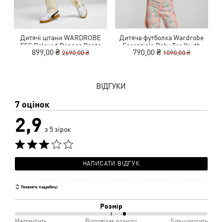
Дитячі штани WARDROBE
Дитяча футболка Wardrobe
ESS Relaxed Popper Pants
Essentials Baby Tee Youth
899,00 ₴
790,00 ₴
2690,00 ₴
1090,00 ₴
Youth
ВІДГУКИ
7 оцінок
2,9
з 5 зірок
НАПИСАТИ ВІДГУК
Показати подробиці
Розмір
57%
Маломірить
Відповідає розміру
Більшомірить