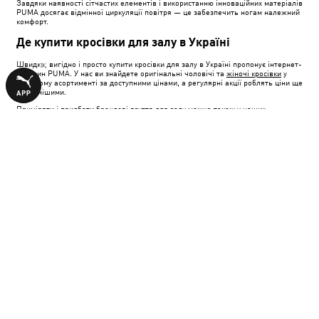
Завдяки наявності сітчастих елементів і використанню інноваційних матеріалів
PUMA досягає відмінної циркуляції повітря — це забезпечить ногам належний
комфорт.
Де купити кросівки для залу в Україні
Швидко, вигідно і просто купити кросівки для залу в Україні пропонує інтернет-
магазин PUMA. У нас ви знайдете оригінальні чоловічі та
жіночі кросівки
у
широкому асортименті за доступними цінами, а регулярні акції роблять ціни ще
приємнішими.
Приміряти і придбати брендові взуття для залу можна також у наших
магазинах у Києві, Дніпрі, Харкові та інших містах України.
ПРИЄДНАЙСЯ ДО ПІДПИСНИКІВ, ЩОБ
ОТРИМАТИ
10% ЗНИЖКИ
НА ПОКУПКУ
Введіть E-mail
ПІДПИСАТИСЯ