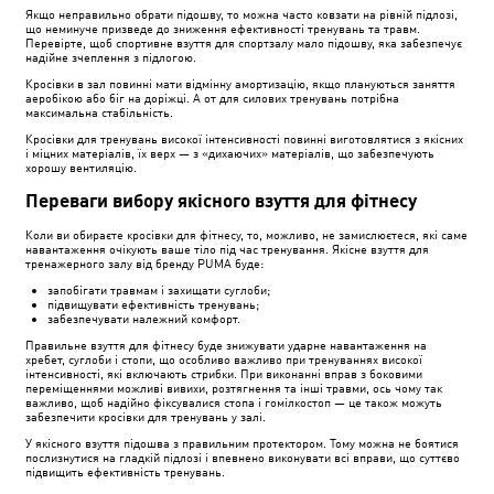
Якщо неправильно обрати підошву, то можна часто ковзати на рівній підлозі,
що неминуче призведе до зниження ефективності тренувань та травм.
Перевірте, щоб спортивне взуття для спортзалу мало підошву, яка забезпечує
надійне зчеплення з підлогою.
Кросівки в зал повинні мати відмінну амортизацію, якщо плануються заняття
аеробікою або біг на доріжці. А от для силових тренувань потрібна
максимальна стабільність.
Кросівки для тренувань високої інтенсивності повинні виготовлятися з якісних
і міцних матеріалів, їх верх — з «дихаючих» матеріалів, що забезпечують
хорошу вентиляцію.
Переваги вибору якісного взуття для фітнесу
Коли ви обираєте кросівки для фітнесу, то, можливо, не замислюєтеся, які саме
навантаження очікують ваше тіло під час тренування. Якісне взуття для
тренажерного залу від бренду PUMA буде:
запобігати травмам і захищати суглоби;
підвищувати ефективність тренувань;
забезпечувати належний комфорт.
Правильне взуття для фітнесу буде знижувати ударне навантаження на
хребет, суглоби і стопи, що особливо важливо при тренуваннях високої
інтенсивності, які включають стрибки. При виконанні вправ з боковими
переміщеннями можливі вивихи, розтягнення та інші травми, ось чому так
важливо, щоб надійно фіксувалися стопа і гомілкостоп — це також можуть
забезпечити кросівки для тренувань у залі.
У якісного взуття підошва з правильним протектором. Тому можна не боятися
послизнутися на гладкій підлозі і впевнено виконувати всі вправи, що суттєво
підвищить ефективність тренувань.