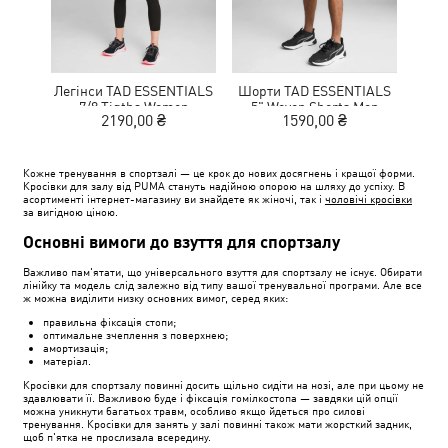
Легінси TAD ESSENTIALS
Шорти TAD ESSENTIALS
К
7/8 Tigths Women
5" Woven Shorts Men
NITR
2190,00 ₴
1590,00 ₴
1
Кожне тренування в спортзалі — це крок до нових досягнень і кращої форми.
Кросівки для залу від PUMA стануть надійною опорою на шляху до успіху. В
асортименті інтернет-магазину ви знайдете як жіночі, так і
чоловічі кросівки
за вигідною ціною.
Основні вимоги до взуття для спортзалу
Важливо пам'ятати, що універсального взуття для спортзалу не існує. Обирати
лінійку та модель слід залежно від типу вашої тренувальної програми. Але все
ж можна виділити низку основних вимог, серед яких:
правильна фіксація стопи;
оптимальне зчеплення з поверхнею;
амортизація;
матеріал.
Кросівки для спортзалу повинні досить щільно сидіти на нозі, але при цьому не
здавлювати її. Важливою буде і фіксація гомілкостопа — завдяки цій опції
можна уникнути багатьох травм, особливо якщо йдеться про силові
тренування. Кросівки для занять у залі повинні також мати жорсткий задник,
щоб п'ятка не прослизала всередину.