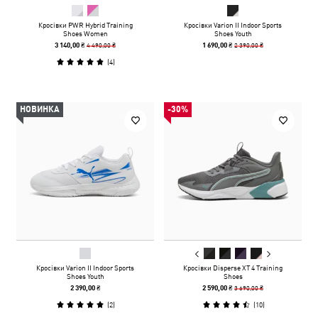
Кросівки PWR Hybrid Training
Кросівки Varion II Indoor Sports
Shoes Women
Shoes Youth
4 490,00 ₴
2 390,00 ₴
3 140,00 ₴
1 690,00 ₴
(
4
)
НОВИНКА
-30%
Кросівки Varion II Indoor Sports
Кросівки Disperse XT 4 Training
Shoes Youth
Shoes
3 690,00 ₴
2 390,00 ₴
2 590,00 ₴
(
2
)
(
10
)