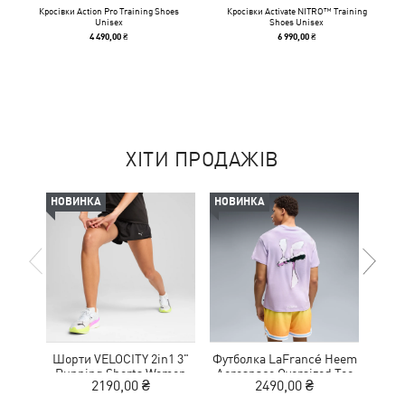
Кросівки Action Pro Training Shoes
Кросівки Activate NITRO™ Training
Unisex
Shoes Unisex
4 490,00 ₴
6 990,00 ₴
ХІТИ ПРОДАЖІВ
НОВИНКА
НОВИНКА
-50%
Шорти VELOCITY 2in1 3"
Футболка LaFrancé Heem
К
Running Shorts Women
Aerospace Oversized Tee
NITR
2190,00 ₴
2490,00 ₴
1
Men