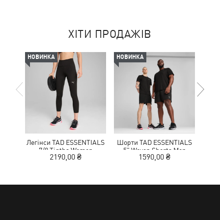
ХІТИ ПРОДАЖІВ
НОВИНКА
НОВИНКА
-50%
Легінси TAD ESSENTIALS
Шорти TAD ESSENTIALS
К
7/8 Tigths Women
5" Woven Shorts Men
NITR
2190,00 ₴
1590,00 ₴
1