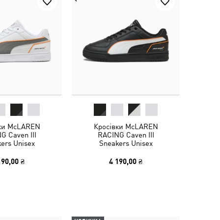
ки McLAREN
Кросівки McLAREN
G Caven III
RACING Caven III
ers Unisex
Sneakers Unisex
190,00 ₴
4 190,00 ₴