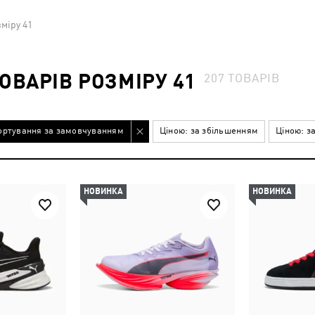
міру 41
ОВАРІВ РОЗМІРУ 41
207
ТОВАРІВ
ортування за замовчуванням
Ціною: за збільшенням
Ціною: з
НОВИНКА
НОВИНКА