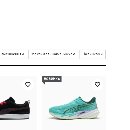
а зменшенням
Максимальною знижкою
Новинками
НОВИНКА