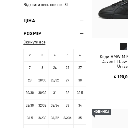
Відкрити весь список (8)
ЦІНА
РОЗМІР
Скинути все
2
3
4
5
6
Кеди BMW M M
Caven III Low
Unise
7
8
24
25
27
4 190,0
28
28/30
28/32
29
30
30/30
30/32
31
32
32.5
32/30
32/32
32/34
33
34
НОВИНКА
34.5
34/30
34/32
34/34
35