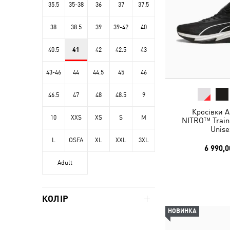
35.5
35-38
36
37
37.5
38
38.5
39
39-42
40
40.5
41
42
42.5
43
43-46
44
44.5
45
46
46.5
47
48
48.5
9
Кросівки A
10
XXS
XS
S
M
NITRO™ Train
Unise
L
OSFA
XL
XXL
3XL
6 990,0
Adult
КОЛІР
НОВИНКА