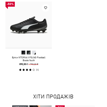
-50%
Бутси VITORIA II FG/AG Football
Boots Youth
1 790,00 ₴
890,00 ₴
(
1
)
ХІТИ ПРОДАЖІВ