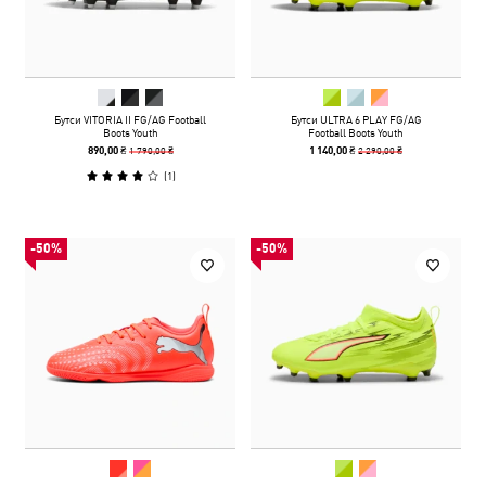
Бутси VITORIA II FG/AG Football
Бутси ULTRA 6 PLAY FG/AG
Boots Youth
Football Boots Youth
1 790,00 ₴
2 290,00 ₴
890,00 ₴
1 140,00 ₴
(
1
)
-50%
-50%