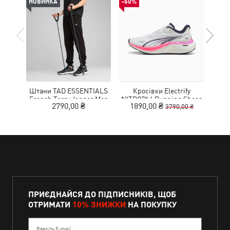
НОВИНКА
-50%
-50%
Штани TAD ESSENTIALS
Кросівки Electrify
French Terry Jogger Men
NITRO™ 4 Running Shoes
MOT
2790,00 ₴
1890,00 ₴
9
3790,00 ₴
Youth
ПРИЄДНАЙСЯ ДО ПІДПИСНИКІВ, ЩОБ
ОТРИМАТИ
10% ЗНИЖКИ
НА ПОКУПКУ
Введіть E-mail