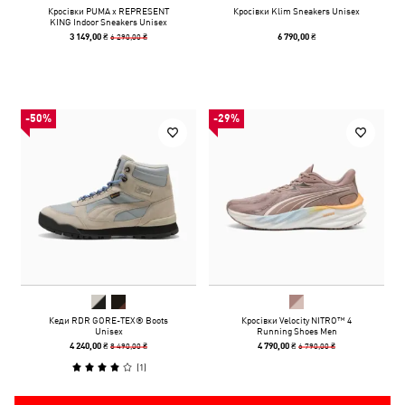
Кросівки PUMA x REPRESENT
Кросівки Klim Sneakers Unisex
KING Indoor Sneakers Unisex
6 290,00 ₴
3 149,00 ₴
6 790,00 ₴
-50%
-29%
Кеди RDR GORE-TEX® Boots
Кросівки Velocity NITRO™ 4
Unisex
Running Shoes Men
8 490,00 ₴
6 790,00 ₴
4 240,00 ₴
4 790,00 ₴
(
1
)