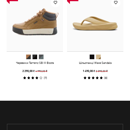
Черевики Tarrenz SB III Boots
Шльопанці Wave Sandals
4 990,00 ₴
2 090,00 ₴
2 290,00 ₴
1 490,00 ₴
(
7
)
(
8
)