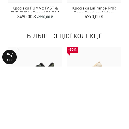
Кросівки PUMA x FAST &
Кросівки LaFrancé RNR
FURIOUS LaFrancé RNR LA
Camo Sneakers Unisex
3490,00 ₴
6790,00 ₴
6990,00 ₴
Sneakers Unisex
БІЛЬШЕ З ЦІЄЇ КОЛЕКЦІЇ
-50%
Кросівки LaFrancé RNR
Кросівки LaFrancé Gradient
Camo Sneakers Unisex
Shoes Unisex
6790,00 ₴
3240,00 ₴
6490,00 ₴