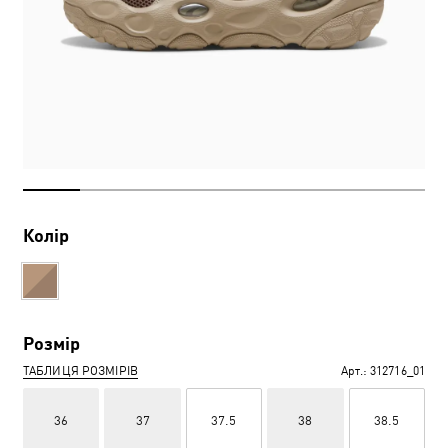
Колір
Розмір
ТАБЛИЦЯ РОЗМІРІВ
Арт.:
312716_01
36
37
37.5
38
38.5