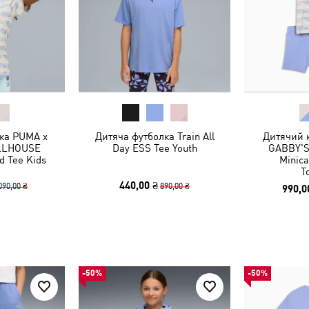
ка PUMA x
Дитяча футболка Train All
Дитячий 
LLHOUSE
Day ESS Tee Youth
GABBY'
d Tee Kids
Minica
T
440,00 ₴
090,00 ₴
890,00 ₴
990,0
-50%
-50%