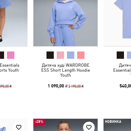
Essentials
Дитяча худі WARDROBE
Дитяч
orts Youth
ESS Short Length Hoodie
Essential
Youth
1 090,00 ₴
540,0
090,00 ₴
2 190,00 ₴
-28%
НОВИНКА