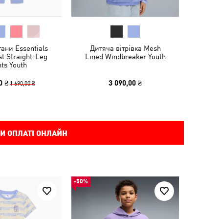
ани Essentials
Дитяча вітрівка Mesh
t Straight-Leg
Lined Windbreaker Youth
ts Youth
0 ₴
3 090,00 ₴
1 690,00 ₴
И ОПЛАТІ ОНЛАЙН
-50%