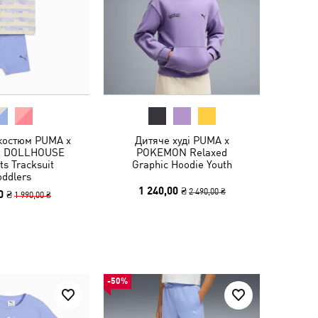
костюм PUMA x
Дитяче худі PUMA x
S DOLLHOUSE
POKEMON Relaxed
ts Tracksuit
Graphic Hoodie Youth
oddlers
1 240,00 ₴
2 490,00 ₴
0 ₴
1 990,00 ₴
-50%