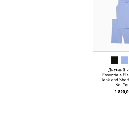
Дитячий к
Essentials El
Tank and Shor
Set Yo
1 890,0