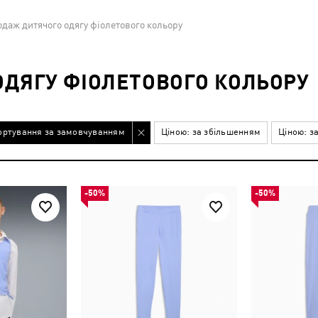
даж дитячого одягу фіолетового кольору
ДЯГУ ФІОЛЕТОВОГО КОЛЬОРУ
ортування за замовчуванням
Ціною: за збільшенням
Ціною: з
-50%
-50%