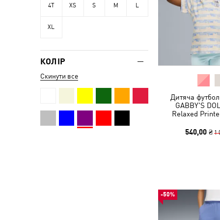
4T
XS
S
M
L
XL
КОЛІР
Скинути все
Дитяча футбол
GABBY'S DO
Relaxed Printe
540,00 ₴
1 
-50%