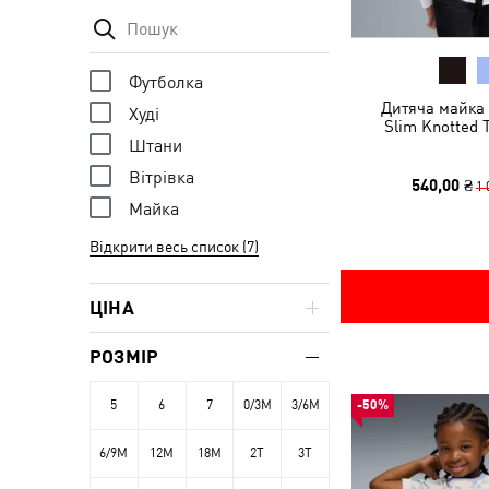
Футболка
Дитяча майка 
Худі
Slim Knotted 
Штани
Вітрівка
540,00 ₴
1 
Майка
Відкрити весь список (7)
ЦІНА
РОЗМІР
5
6
7
0/3M
3/6M
-50%
6/9M
12M
18M
2T
3T