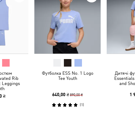
остюм
Футболка ESS No. 1 Logo
Дитячі фу
evated Rib
Tee Youth
Essentials
t Leggings
and Sho
uth
640,00 ₴
1 
890,00 ₴
0 ₴
(
1
)