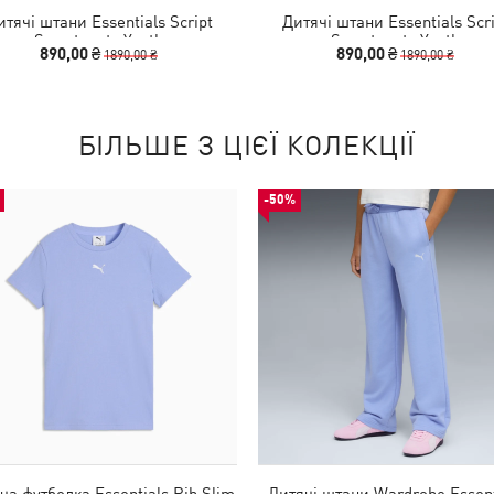
итячі штани Essentials Script
Дитячі штани Essentials Scri
Sweatpants Youth
Sweatpants Youth
890,00 ₴
890,00 ₴
1890,00 ₴
1890,00 ₴
БІЛЬШЕ З ЦІЄЇ КОЛЕКЦІЇ
-50%
ча футболка Essentials Rib Slim
Дитячі штани Wardrobe Essent