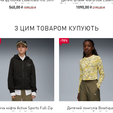
Tee Youth
Relaxed Wide Leg Sweatpants 
540,00 ₴
1090,00 ₴
1090,00 ₴
2190,00 ₴
З ЦИМ ТОВАРОМ КУПУЮТЬ
-70%
ча кофта Active Sports Full-Zip
Дитячий лонгслів Bowtiqu
Hoodie Youth
Longsleeve Tee Youth