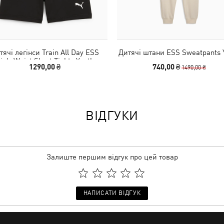
тячі легінси Train All Day ESS
Дитячі штани ESS Sweatpants 
igh-Waist Short Tights Youth
1290,00 ₴
740,00 ₴
1490,00 ₴
ВІДГУКИ
Залиште першим відгук про цей товар
НАПИСАТИ ВІДГУК