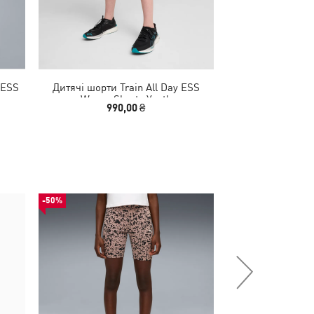
 ESS
Дитячі шорти Train All Day ESS
Дитячі легінси 
Woven Shorts Youth
High-Waist 7/
990,00 ₴
599,00 
-50%
-50%