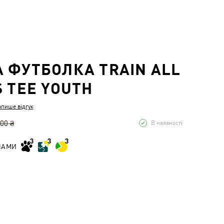
 ФУТБОЛКА TRAIN ALL
S TEE YOUTH
апише відгук
,00 ₴
В наявності
НАМИ