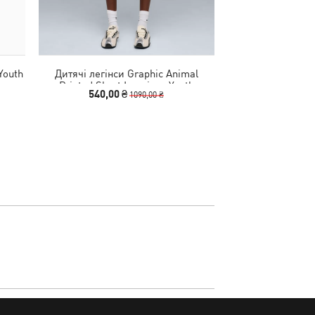
Youth
Дитячі легінси Graphic Animal
Кеди Carina Mia
Printed Short Leggings Youth
Yo
540,00 ₴
1590,00
1090,00 ₴