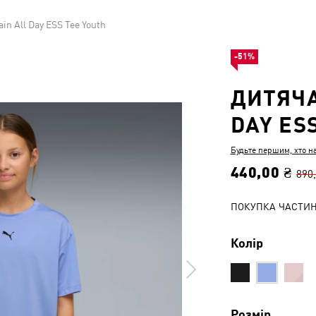
in All Day ESS Tee Youth
-51%
ДИТЯЧА
DAY ES
Будьте першим, хто н
440,00 ₴
890
ПОКУПКА ЧАСТИ
Колір
Розмір