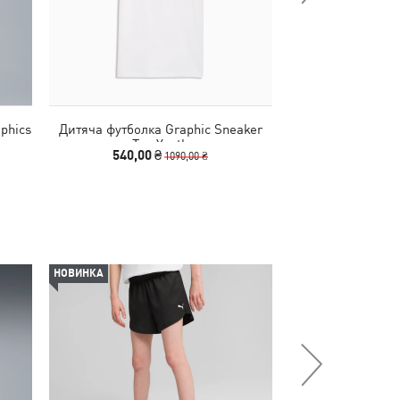
phics
Дитяча футболка Graphic Sneaker
Дитяча футболка 
Tee Youth
Tee 
540,00 ₴
890
1090,00 ₴
НОВИНКА
-62%