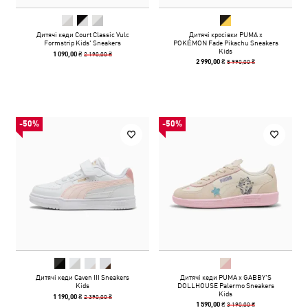
Дитячі кеди Court Classic Vulc
Дитячі кросівки PUMA x
Formstrip Kids' Sneakers
POKÉMON Fade Pikachu Sneakers
Kids
2 190,00 ₴
1 090,00 ₴
5 990,00 ₴
2 990,00 ₴
-50%
-50%
Дитячі кеди Caven III Sneakers
Дитячі кеди PUMA x GABBY'S
Kids
DOLLHOUSE Palermo Sneakers
Kids
2 390,00 ₴
1 190,00 ₴
3 190,00 ₴
1 590,00 ₴