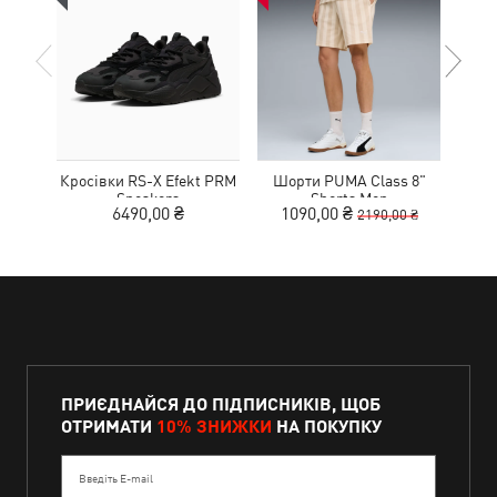
Кросівки RS-X Efekt PRM
Шорти PUMA Class 8"
Шо
Sneakers
Shorts Men
Wo
6490,00 ₴
1090,00 ₴
5
2190,00 ₴
ПРИЄДНАЙСЯ ДО ПІДПИСНИКІВ, ЩОБ
ОТРИМАТИ
10% ЗНИЖКИ
НА ПОКУПКУ
Введіть E-mail