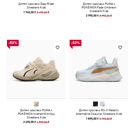
Дитячі кросівки Easy Rider
Дитячі кросівки PUMA x
Sneakers Kids
POKÉMON Fade Umbreon
Sneakers Kids
3 490,00 ₴
1 740,00 ₴
5 990,00 ₴
2 990,00 ₴
-50%
-50%
Дитячі кросівки PUMA x
Дитячі кросівки RS-X Metallic
POKÉMON Inverse Mimikyu
Alternative Closure+ Sneakers Kids
Sneakers Kids
3 790,00 ₴
1 890,00 ₴
4 990,00 ₴
2 490,00 ₴