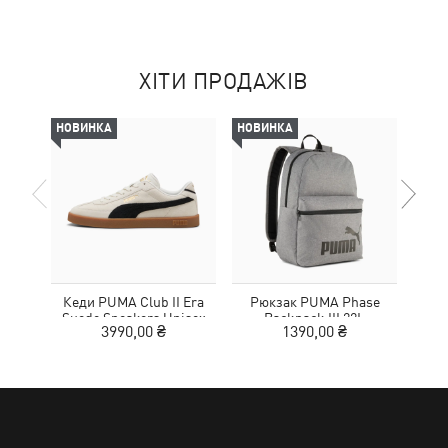
ХІТИ ПРОДАЖІВ
НОВИНКА
НОВИНКА
-29%
Кеди PUMA Club II Era
Рюкзак PUMA Phase
К
Suede Sneakers Unisex
Backpack III 22L
Elev
3990,00 ₴
1390,00 ₴
4