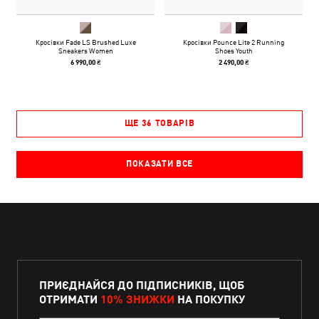
Кросівки Fade LS Brushed Luxe
Кросівки Pounce Lite 2 Running
Sneakers Women
Shoes Youth
6 990,00 ₴
2 490,00 ₴
ЩЕ 36 ТОВАРІВ
ПОКАЗАТИ ВСЕ
ПРИЄДНАЙСЯ ДО ПІДПИСНИКІВ, ЩОБ
ОТРИМАТИ
10% ЗНИЖКИ
НА ПОКУПКУ