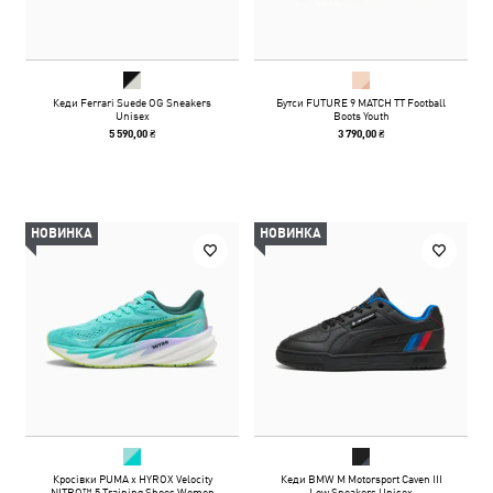
Кеди Ferrari Suede OG Sneakers
Бутси FUTURE 9 MATCH TT Football
Unisex
Boots Youth
5 590,00 ₴
3 790,00 ₴
НОВИНКА
НОВИНКА
Кросівки PUMA x HYROX Velocity
Кеди BMW M Motorsport Caven III
NITRO™ 5 Training Shoes Women
Low Sneakers Unisex