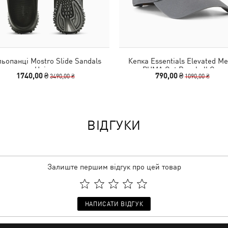
ьопанці Mostro Slide Sandals
Кепка Essentials Elevated Me
Unisex
PUMA Cat Baseball Cap
1740,00 ₴
790,00 ₴
3490,00 ₴
1090,00 ₴
ВІДГУКИ
Залиште першим відгук про цей товар
НАПИСАТИ ВІДГУК