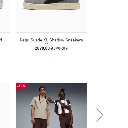
d
Кеди Suede XL Shadow Sneakers
Кеди Suede Cha
Unisex
Sneaker
2890,00 ₴
6490
5790,00 ₴
-50%
-53%