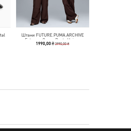
tal
Штани FUTURE.PUMA.ARCHIVE
Кросівки Reb
Extreme Cargo Pants Unisex
1990,00 ₴
1790,00
3990,00 ₴