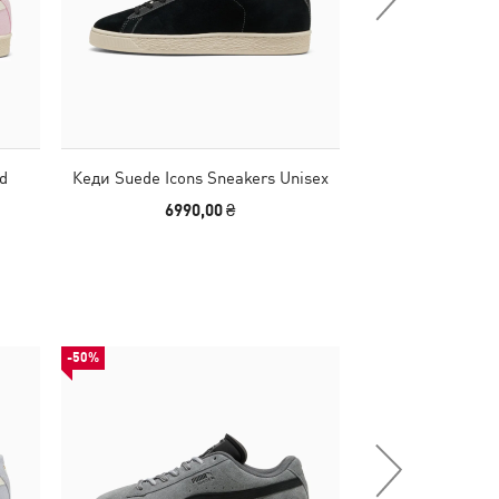
d
Кеди Suede Icons Sneakers Unisex
Кеди Suede Cha
Un
6990,00 ₴
6490
-50%
НОВИНКА