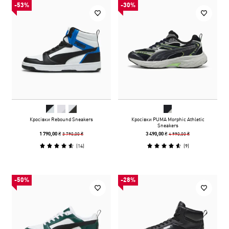
-53%
-30%
Кросівки Rebound Sneakers
Кросівки PUMA Morphic Athletic
Sneakers
3 790,00 ₴
4 990,00 ₴
1 790,00 ₴
3 490,00 ₴
(
14
)
(
9
)
-50%
-28%