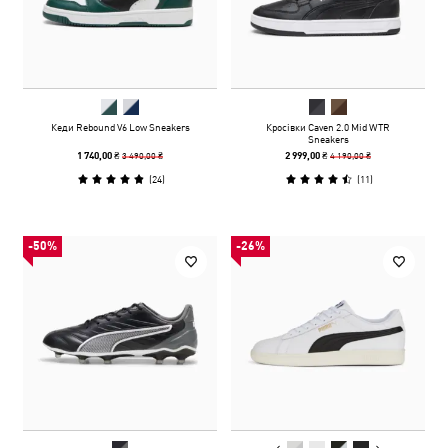
Кеди Rebound V6 Low Sneakers
Кросівки Caven 2.0 Mid WTR
Sneakers
3 490,00 ₴
4 190,00 ₴
1 740,00 ₴
2 999,00 ₴
(
24
)
(
11
)
-50%
-26%