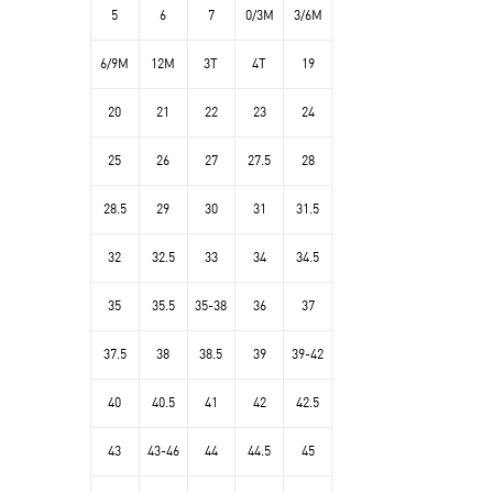
5
6
7
0/3M
3/6M
6/9M
12M
3T
4T
19
20
21
22
23
24
25
26
27
27.5
28
28.5
29
30
31
31.5
32
32.5
33
34
34.5
35
35.5
35-38
36
37
37.5
38
38.5
39
39-42
40
40.5
41
42
42.5
43
43-46
44
44.5
45