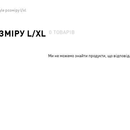
yle розміру l/xl
ЗМІРУ L/XL
0
ТОВАРІВ
Ми не можемо знайти продукти, що відповід