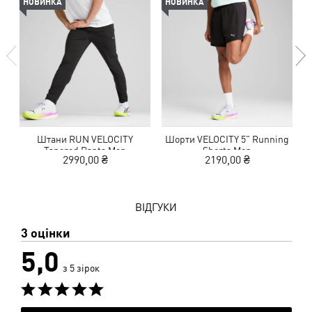
НОВИНКА
НОВИНКА
Штани RUN VELOCITY
Шорти VELOCITY 5" Running
Tapered Pants Men
Shorts Men
2990,00 ₴
2190,00 ₴
ВІДГУКИ
3 оцінки
5,0
з 5 зірок