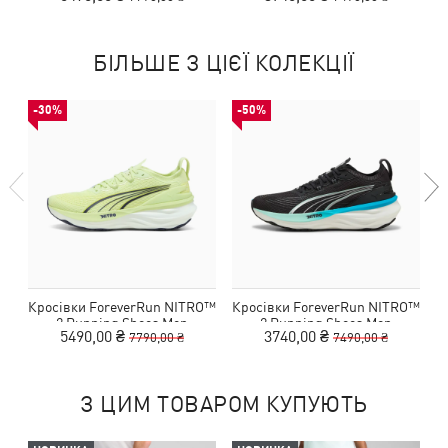
БІЛЬШЕ З ЦІЄЇ КОЛЕКЦІЇ
-30%
-50%
Кросівки ForeverRun NITRO™
Кросівки ForeverRun NITRO™
К
2 Running Shoes Men
2 Running Shoes Men
5490,00 ₴
3740,00 ₴
7790,00 ₴
7490,00 ₴
З ЦИМ ТОВАРОМ КУПУЮТЬ