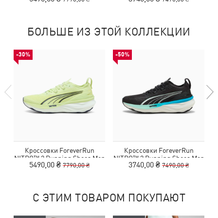
БОЛЬШЕ ИЗ ЭТОЙ КОЛЛЕКЦИИ
-30%
-50%
Кроссовки ForeverRun
Кроссовки ForeverRun
NITRO™ 2 Running Shoes Men
NITRO™ 2 Running Shoes Men
N
5490,00 ₴
3740,00 ₴
7790,00 ₴
7490,00 ₴
С ЭТИМ ТОВАРОМ ПОКУПАЮТ