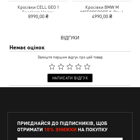
Кросівки CELL GEO 1
Кросівки BMW M
Ф
Sneakers Unisex
MOTORSPORT X-Ray 4
8990,00 ₴
4990,00 ₴
Sneakers Unisex
ВІДГУКИ
Немає оцінок
Залиште першим відгук про цей товар
НАПИСАТИ ВІДГУК
ПРИЄДНАЙСЯ ДО ПІДПИСНИКІВ, ЩОБ
ОТРИМАТИ
10% ЗНИЖКИ
НА ПОКУПКУ