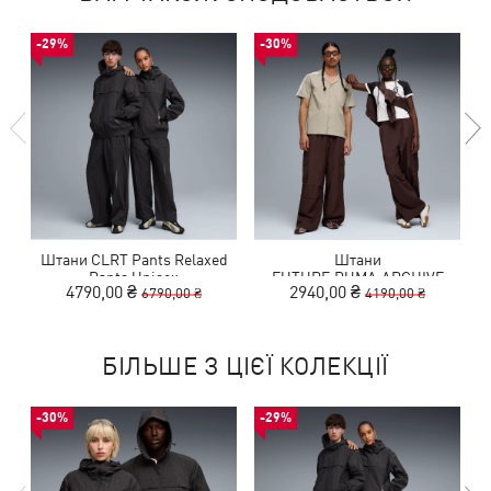
-29%
-30%
Штани CLRT Pants Relaxed
Штани
Pants Unisex
FUTURE.PUMA.ARCHIVE
4790,00 ₴
2940,00 ₴
6790,00 ₴
4190,00 ₴
Extreme Cargo Pants Unisex
БІЛЬШЕ З ЦІЄЇ КОЛЕКЦІЇ
-30%
-29%