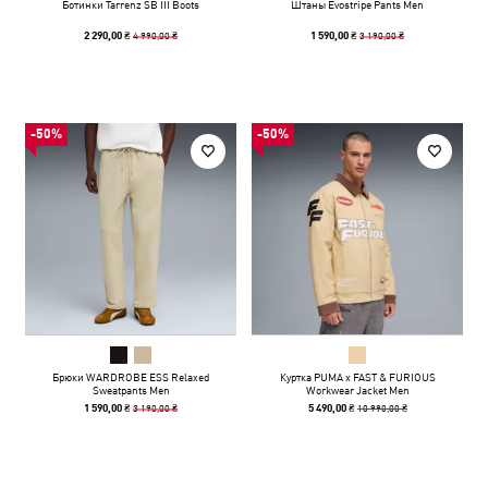
Ботинки Tarrenz SB III Boots
Штаны Evostripe Pants Men
4 990,00 ₴
3 190,00 ₴
2 290,00 ₴
1 590,00 ₴
-50%
-50%
Брюки WARDROBE ESS Relaxed
Куртка PUMA x FAST & FURIOUS
Sweatpants Men
Workwear Jacket Men
3 190,00 ₴
10 990,00 ₴
1 590,00 ₴
5 490,00 ₴