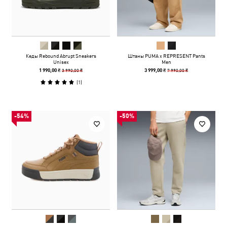
Кеды Rebound Abrupt Sneakers
Штаны PUMA x REPRESENT Pants
Unisex
Men
3 990,00 ₴
7 990,00 ₴
1 990,00 ₴
3 999,00 ₴
(
1
)
-54%
-50%