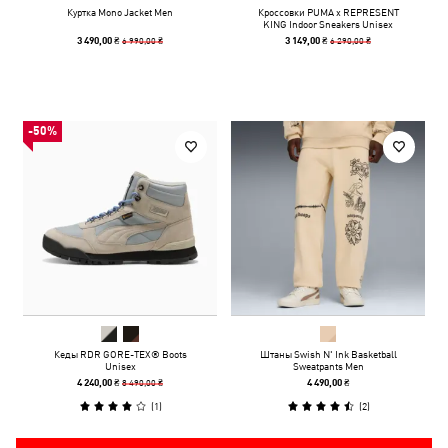
Куртка Mono Jacket Men
Кроссовки PUMA x REPRESENT
KING Indoor Sneakers Unisex
6 990,00 ₴
6 290,00 ₴
3 490,00 ₴
3 149,00 ₴
-50%
Кеды RDR GORE-TEX® Boots
Штаны Swish N' Ink Basketball
Unisex
Sweatpants Men
8 490,00 ₴
4 240,00 ₴
4 490,00 ₴
(
1
)
(
2
)