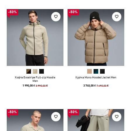
-50%
-50%
Кофта Evostripe Full-zip Hoodie
Куртка Mono Hooded Jacket Men
Men
3 990,00 ₴
7 490,00 ₴
1 990,00 ₴
3 740,00 ₴
-50%
-50%