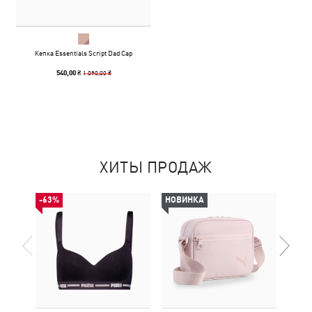
Кепка Essentials Script Dad Cap
1 090,00 ₴
540,00 ₴
ХИТЫ ПРОДАЖ
-63%
НОВИНКА
НОВ