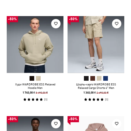
-50%
-50%
Худи WARDROBE ESS Relaxed
Шорты-карго WARDROBE ESS
Hoodie Men
Relaxed Cargo Shorts 6" Men
3 490,00 ₴
2 690,00 ₴
1 740,00 ₴
1 340,00 ₴
(
1
)
(
1
)
-50%
-50%