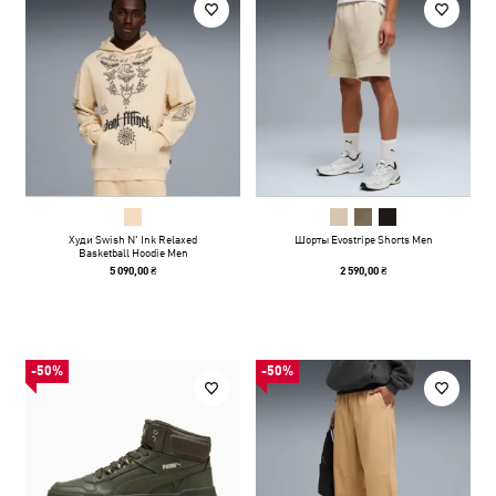
Худи Swish N' Ink Relaxed
Шорты Evostripe Shorts Men
Basketball Hoodie Men
5 090,00 ₴
2 590,00 ₴
-50%
-50%