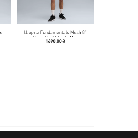
e
Шорты Fundamentals Mesh 8"
Футболка Essen
n
Basketball Shorts Men
Heather
1690,00 ₴
1290