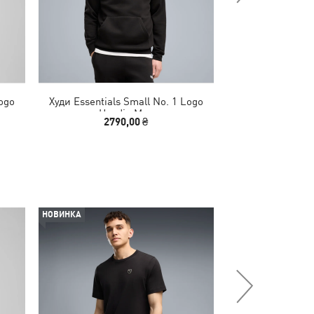
ogo
Худи Essentials Small No. 1 Logo
Худи Essentials 
Hoodie Men
M
2790,00 ₴
2790
НОВИНКА
НОВИНКА