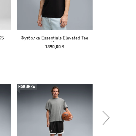
SS
Футболка Essentials Elevated Tee
Футболка WARDR
Men
1390,00 ₴
1390
НОВИНКА
НОВИНКА