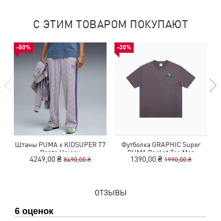
С ЭТИМ ТОВАРОМ ПОКУПАЮТ
-50%
-30%
Штаны PUMA x KIDSUPER T7
Футболка GRAPHIC Super
К
Pants Unisex
PUMA Pocket Tee Men
4249,00 ₴
1390,00 ₴
8490,00 ₴
1990,00 ₴
ОТЗЫВЫ
6 оценок