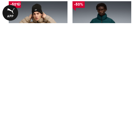
-50%
-50%
Куртка Mono Hooded Jacket
Куртка Mono Jacket Men
Men
3740,00 ₴
3490,00 ₴
7490,00 ₴
6990,00 ₴
С ЭТИМ ТОВАРОМ ПОКУПАЮТ
-50%
-50%