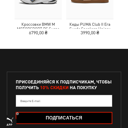
Кроссовки BMW M
Кеды PUMA Club II Era
Жен
MOTORSPORT RS Surge
Suede Sneakers Unisex
Wom
6790,00 ₴
3990,00 ₴
3
Sneakers Unisex
ПРИСОЕДИНЯЙСЯ К ПОДПИСЧИКАМ, ЧТОБЫ
ПОЛУЧИТЬ
10% СКИДКИ
НА ПОКУПКУ
Введите E-mail
ПОДПИСАТЬСЯ