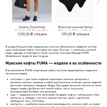
Шорты Essentials
Женское нижнее белье
Ке
Elevated 9" Shorts Men
Women's Thong 2 Pack
1290,00 ₴
399,00 ₴
1
1790,00 ₴
1290,00 ₴
В шкафу большинства современных мужчин обязательно найдется хотя бы
одна спортивная кофта, толстовка или худи. Если вы — поклонник уличной
моды, одежды в спортивном стиле, мужские толстовки бренда PUMA
обязательно придутся вам по душе.
Мужские кофты PUMA — модели и их особенности
В ассортименте PUMA спортивные кофты мужские представлены моделями
нескольких видов:
толстовки — для таких моделей характерно наличие капюшона и
застежки-молнии, карманы в кофте расположены по бокам, длина изделий
достигает примерно середины бедра, благодаря застежке-молнии их легко
надеть поверх футболки или тонкой кофты, могут послужить
альтернативой бомберу или ветровке;
худи — традиционно в эту категорию попадают кофты с капюшоном и без
застежки, а спереди у них есть карман-кенгуру, крой у худи более
свободный, чем у толстовок;
свитшоты — наиболее лаконичная разновидность мужских кофт, не имеют
ни капюшона, ни карманов, ни застежек, отличительная черта — круглая