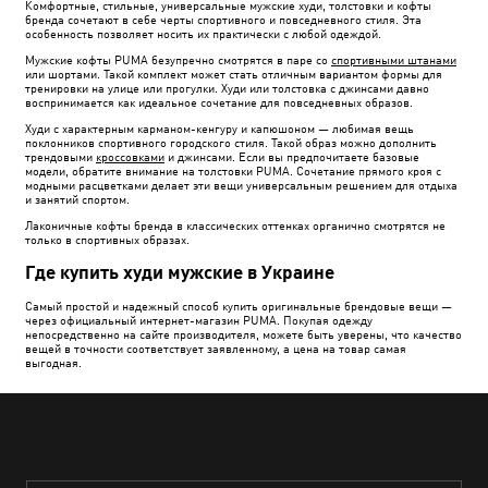
Комфортные, стильные, универсальные мужские худи, толстовки и кофты
бренда сочетают в себе черты спортивного и повседневного стиля. Эта
особенность позволяет носить их практически с любой одеждой.
Мужские кофты PUMA безупречно смотрятся в паре со
спортивными штанами
или шортами. Такой комплект может стать отличным вариантом формы для
тренировки на улице или прогулки. Худи или толстовка с джинсами давно
воспринимается как идеальное сочетание для повседневных образов.
Худи с характерным карманом-кенгуру и капюшоном — любимая вещь
поклонников спортивного городского стиля. Такой образ можно дополнить
трендовыми
кроссовками
и джинсами. Если вы предпочитаете базовые
модели, обратите внимание на толстовки PUMA. Сочетание прямого кроя с
модными расцветками делает эти вещи универсальным решением для отдыха
и занятий спортом.
Лаконичные кофты бренда в классических оттенках органично смотрятся не
только в спортивных образах.
Где купить худи мужские в Украине
Самый простой и надежный способ купить оригинальные брендовые вещи —
через официальный интернет-магазин PUMA. Покупая одежду
непосредственно на сайте производителя, можете быть уверены, что качество
вещей в точности соответствует заявленному, а цена на товар самая
выгодная.