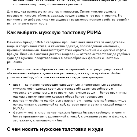
горловина под шеей, обрамленная резинкой.
Для пошива используется хлопок и полиэстер. Синтетические волокна
повышают износостойкость одежды, предотвращают ее растягивание. Но
наличие этих добавок никак не ухудшает воздухопропускные свойства вещей и
их тактильную приятность.
Как выбрать мужскую толстовку PUMA
Немецкий бренд PUMA с середины прошлого века является законодателем
моды в спортивном стиле, а качество одежды, производимой компанией,
признано эталонным. Соответствуют этим характеристикам и мужские кофты
бренда. Линейка включает десятки моделей — от теплых толстовок до удобных
худи для мужчин, представленных в разнообразных фасонах и цветовых
решениях.
Столь широкое разнообразие является гарантией, что среди предложений
обязательно найдется идеальное решение для каждого мужчины. Чтобы
упростить выбор, обратите внимание на следующие критерии:
цвет — компания производит одноцветные и принтованные варианты
мужских кофт, одежда светлых оттенков обладает способностью
«освежать» внешность, в то время как темные вещи — более практичны,
одежда с ярким принтом сделает образ более трендовым;
размер — чтобы не ошибиться с вариантом, перед покупкой вещи лучше
ознакомиться с размерной сеткой, которая прилагается к каждой модели
PUMA;
фасон — кофты спортивные мужские бренда бывают свободного кроя и
более приталенные, с удлиненной спинкой, с рукавами разного фасона, с
застежками, с капюшоном и без.
С чем носить мужские толстовки и худи