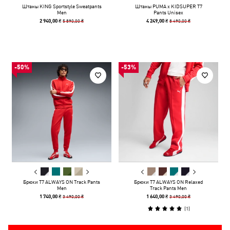
Штаны KING Sportstyle Sweatpants
Штаны PUMA x KIDSUPER T7
Men
Pants Unisex
5 890,00 ₴
8 490,00 ₴
2 940,00 ₴
4 249,00 ₴
-50%
-53%
Брюки T7 ALWAYS ON Track Pants
Брюки T7 ALWAYS ON Relaxed
Men
Track Pants Men
3 490,00 ₴
3 490,00 ₴
1 740,00 ₴
1 640,00 ₴
(
1
)