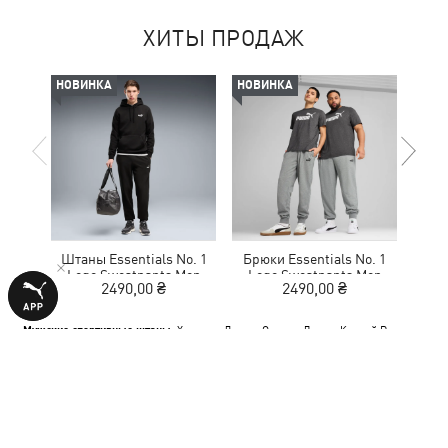
ХИТЫ ПРОДАЖ
НОВИНКА
НОВИНКА
Штаны Essentials No. 1
Брюки Essentials No. 1
Ш
Logo Sweatpants Men
Logo Sweatpants Men
Elev
2490,00 ₴
2490,00 ₴
Мужские спортивные штаны:
Харьков
,
Днепр
,
Одесса
,
Львов
,
Кривой Рог