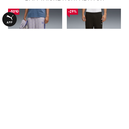
-50%
-29%
Штаны PUMA x KIDSUPER T7
Штаны T7 Relaxed Jacquard
Pants Unisex
Track Pants Unisex
4249,00 ₴
2690,00 ₴
8490,00 ₴
3790,00 ₴
БОЛЬШЕ ИЗ ЭТОЙ КОЛЛЕКЦИИ
-50%
-50%