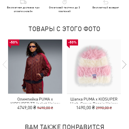
Бесплатная доставка при
Оплачивай частями до 3
Бесплатный возврат
оплате онлайн
платежей
ТОВАРЫ С ЭТОГО ФОТО
-50%
-50%
Олимпийка PUMA x
Шапка PUMA x KIDSUPER
KIDSUPER T7 Jacket Unisex
High-Crown Beanie Unisex
B
4749,00 ₴
1490,00 ₴
9490,00 ₴
2990,00 ₴
ВАМ ТАКЖЕ ПОНРАВИТСЯ