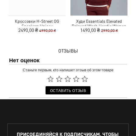
Кроссовки H-Street OG
Худи Essentials Elevated
Ф
Sneakers Unisex
Relaxed Wash Hoodie Women
2490,00 ₴
1490,00 ₴
4990,00 ₴
2990,00 ₴
ОТЗЫВЫ
Нет оценок
Станьте первым, кто напишет отзыв об этом товаре
ОСТАВИТЬ ОТЗЫВ
ПРИСОЕДИНЯЙСЯ К ПОДПИСЧИКАМ, ЧТОБЫ