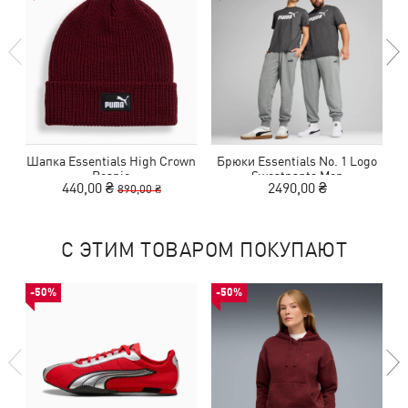
Шапка Essentials High Crown
Брюки Essentials No. 1 Logo
Ш
Beanie
Sweatpants Men
440,00 ₴
2490,00 ₴
890,00 ₴
С ЭТИМ ТОВАРОМ ПОКУПАЮТ
-50%
-50%