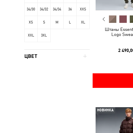
34/30
34/32
34/34
36
XXS
XS
S
M
L
XL
Штаны Essenti
Logo Swea
XXL
3XL
2 490,0
ЦВЕТ
НОВИНКА