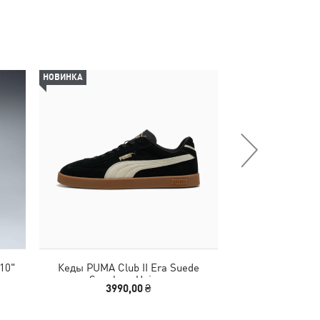
НОВИНКА
НОВИНКА
10"
Кеды PUMA Club II Era Suede
Кепка ESS No.1 
Sneakers Unisex
3990,00 ₴
790