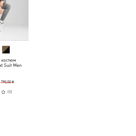
 костюм
at Suit Men
 790,00 ₴
(
1
)