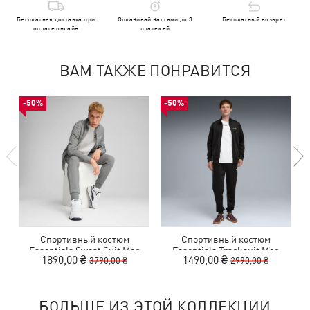
Бесплатная доставка при
Оплачивай частями до 3
Бесплатный возврат
оплате онлайн
платежей
ВАМ ТАКЖЕ ПОНРАВИТСЯ
-50%
-50%
Спортивный костюм
Спортивный костюм
Essentials Sweat Suit Men
Essentials Tracksuit Men
E
1890,00 ₴
1490,00 ₴
3790,00 ₴
2990,00 ₴
БОЛЬШЕ ИЗ ЭТОЙ КОЛЛЕКЦИИ