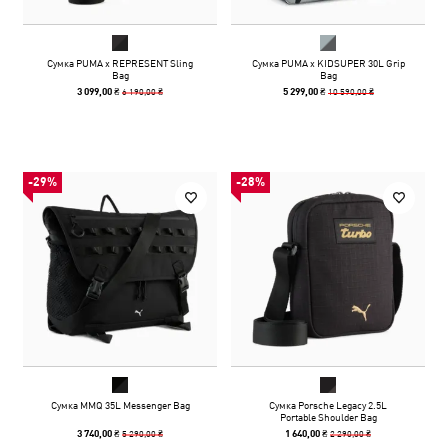
Сумка PUMA x REPRESENT Sling
Сумка PUMA x KIDSUPER 30L Grip
Bag
Bag
6 190,00 ₴
10 590,00 ₴
3 099,00 ₴
5 299,00 ₴
-29%
-28%
Сумка MMQ 35L Messenger Bag
Сумка Porsche Legacy 2.5L
Portable Shoulder Bag
5 290,00 ₴
2 290,00 ₴
3 740,00 ₴
1 640,00 ₴