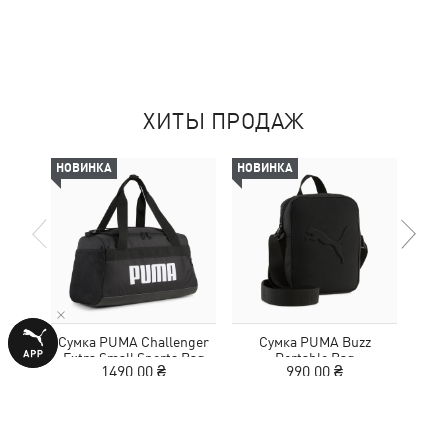
ХИТЫ ПРОДАЖ
НОВИНКА
НОВИНКА
НОВ
Сумка PUMA Challenger
Сумка PUMA Buzz
Сумка
Extra Small Sports Bag
Portable Bag
1490,00 ₴
990,00 ₴