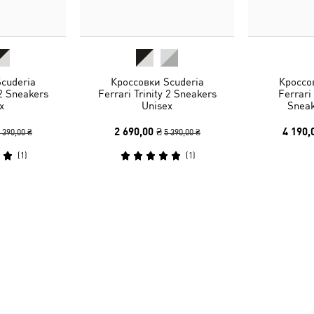
cuderia
Кроссовки Scuderia
Кроссо
 2 Sneakers
Ferrari Trinity 2 Sneakers
Ferrari
x
Unisex
Sneak
2 690,00 ₴
4 190,
 390,00 ₴
5 390,00 ₴
(
1
)
(
1
)