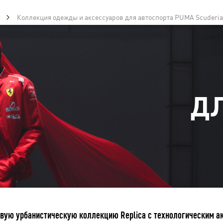
Коллекция одежды и аксессуаров для автоспорта PUMA Scuderia 
Д
ую урбанистическую коллекцию Replica с технологическим ак