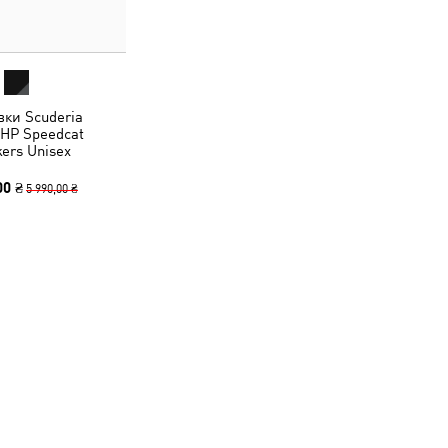
вки Scuderia
 HP Speedcat
ers Unisex
00 ₴
5 990,00 ₴