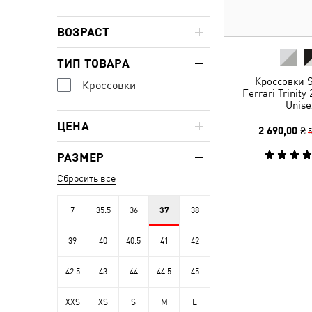
ВОЗРАСТ
ТИП ТОВАРА
Кроссовки S
Кроссовки
Ferrari Trinity
Unise
ЦЕНА
2 690,00 ₴
5
РАЗМЕР
Сбросить все
7
35.5
36
37
38
39
40
40.5
41
42
42.5
43
44
44.5
45
XXS
XS
S
M
L