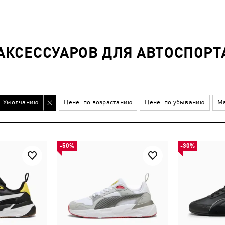
КСЕССУАРОВ ДЛЯ АВТОСПОРТА
Умолчанию
Цене: по возрастанию
Цене: по убыванию
Ма
-50%
-30%