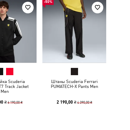
-50%
йка Scuderia
Штаны Scuderia Ferrari
T7 Track Jacket
PUMATECH-X Pants Men
Men
00 ₴
2 190,00 ₴
6 190,00 ₴
4 390,00 ₴