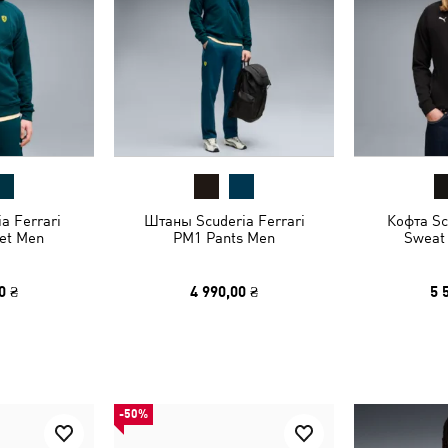
a Ferrari
Штаны Scuderia Ferrari
Кофта Sc
et Men
PM1 Pants Men
Sweat
0 ₴
4 990,00 ₴
5 
-50%