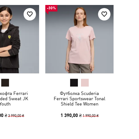
-30%
кофта Ferrari
Футболка Scuderia
oded Sweat JK
Ferrari Sportswear Tonal
Youth
Shield Tee Women
00 ₴
1 390,00 ₴
3 990,00 ₴
1 990,00 ₴