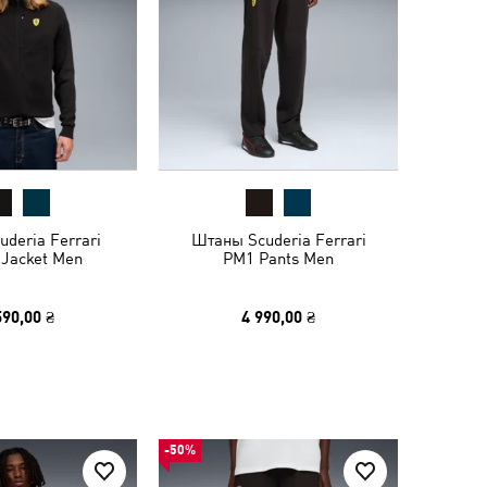
uderia Ferrari
Штаны Scuderia Ferrari
 Jacket Men
PM1 Pants Men
590,00 ₴
4 990,00 ₴
-50%