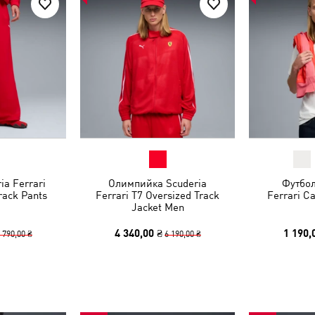
a Ferrari
Олимпийка Scuderia
Футбол
rack Pants
Ferrari T7 Oversized Track
Ferrari Ca
Jacket Men
4 340,00 ₴
1 190,
 790,00 ₴
6 190,00 ₴