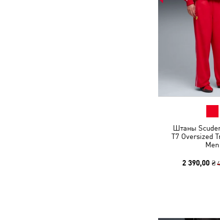
Штаны Scuderi
T7 Oversized T
Men
2 390,00 ₴
4