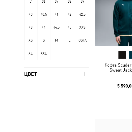
7
36
37
38
39
40
40.5
41
42
42.5
43
44
44.5
45
XXS
XS
S
M
L
OSFA
XL
XXL
Кофта Scuderi
Sweat Jack
ЦВЕТ
5 590,0