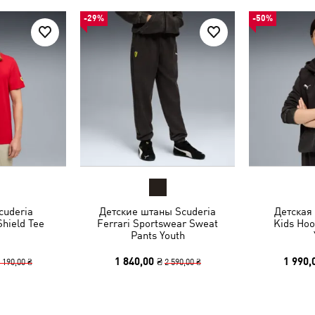
-29%
-50%
cuderia
Детские штаны Scuderia
Детская 
Shield Tee
Ferrari Sportswear Sweat
Kids Ho
Pants Youth
1 840,00 ₴
1 990,
 190,00 ₴
2 590,00 ₴