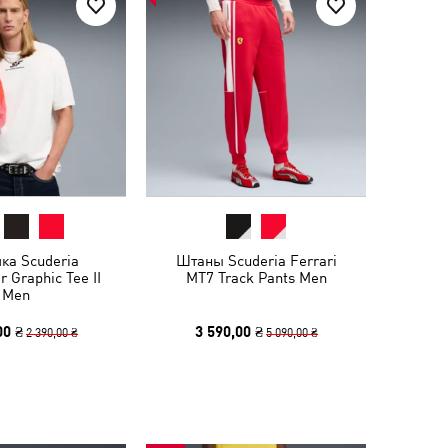
ка Scuderia
Штаны Scuderia Ferrari
r Graphic Tee II
MT7 Track Pants Men
Men
00 ₴
3 590,00 ₴
2 390,00 ₴
5 090,00 ₴