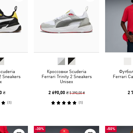
cuderia
Кроссовки Scuderia
Футбол
 2 Sneakers
Ferrari Trinity 2 Sneakers
Ferrari Ca
x
Unisex
0 ₴
2 690,00 ₴
2 
5 390,00 ₴
(
1
)
(
1
)
-30%
-50%