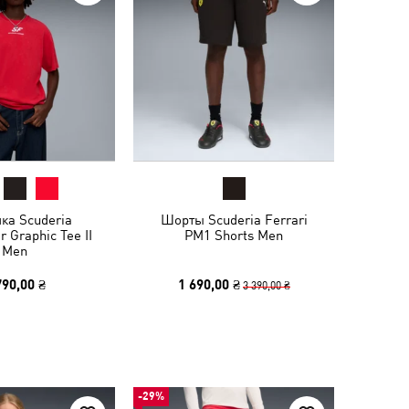
ка Scuderia
Шорты Scuderia Ferrari
r Graphic Tee II
PM1 Shorts Men
Men
790,00 ₴
1 690,00 ₴
3 390,00 ₴
-29%