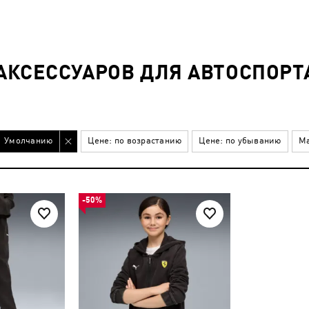
КСЕССУАРОВ ДЛЯ АВТОСПОРТА
Умолчанию
Цене: по возрастанию
Цене: по убыванию
Ма
-50%