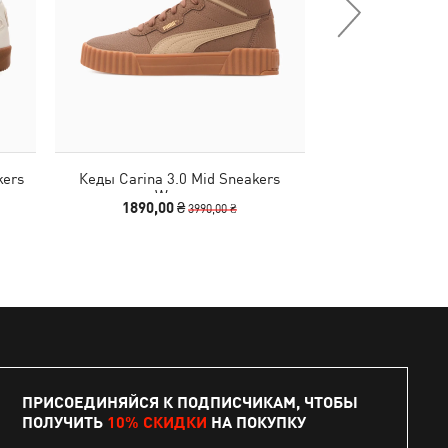
kers
Кеды Carina 3.0 Mid Sneakers
Кроссовки Extend 
Women
Sh
1890,00 ₴
1740,00
3990,00 ₴
ПРИСОЕДИНЯЙСЯ К ПОДПИСЧИКАМ, ЧТОБЫ
ПОЛУЧИТЬ
10% СКИДКИ
НА ПОКУПКУ