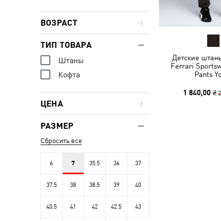
ВОЗРАСТ
ТИП ТОВАРА
Детские штаны
Штаны
Ferrari Sports
Pants Y
Кофта
1 840,00 ₴
2
ЦЕНА
РАЗМЕР
Сбросить все
6
7
35.5
36
37
37.5
38
38.5
39
40
40.5
41
42
42.5
43