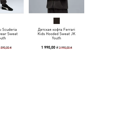
 Scuderia
Детская кофта Ferrari
wear Sweat
Kids Hooded Sweat JK
outh
Youth
1 990,00 ₴
 590,00 ₴
3 990,00 ₴