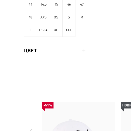
44
44.5
45
46
47
48
XXS
XS
S
M
L
OSFA
XL
XXL
ЦВЕТ
-51%
НОВ