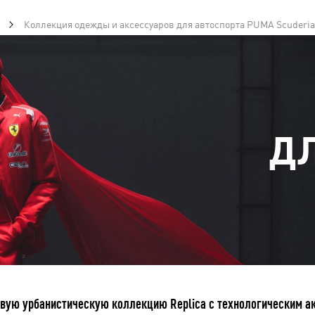
Коллекция одежды и аксессуаров для автоспорта PUMA Scuderia 
Д
ую урбанистическую коллекцию Replica с технологическим ак