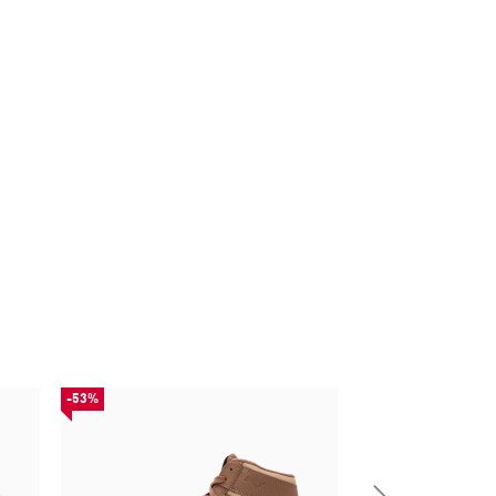
-53%
-50%