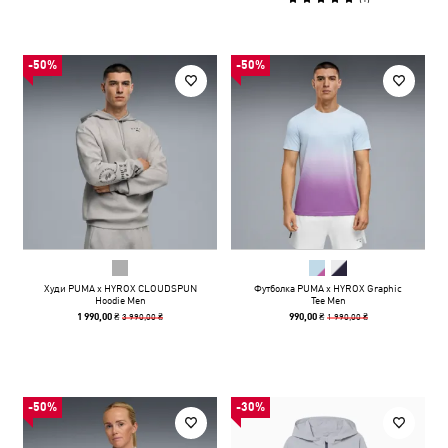
-50%
-50%
Худи PUMA x HYROX CLOUDSPUN
Футболка PUMA x HYROX Graphic
Hoodie Men
Tee Men
3 990,00 ₴
1 990,00 ₴
1 990,00 ₴
990,00 ₴
-50%
-30%