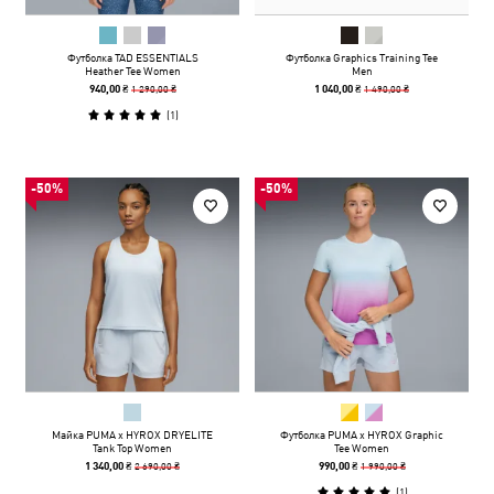
Футболка TAD ESSENTIALS
Футболка Graphics Training Tee
Heather Tee Women
Men
1 290,00 ₴
1 490,00 ₴
940,00 ₴
1 040,00 ₴
(
1
)
-50%
-50%
Майка PUMA x HYROX DRYELITE
Футболка PUMA x HYROX Graphic
Tank Top Women
Tee Women
2 690,00 ₴
1 990,00 ₴
1 340,00 ₴
990,00 ₴
(
1
)