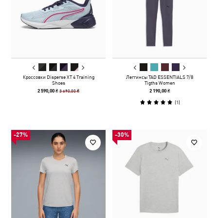
Кроссовки Disperse XT 4 Training
Леггинсы TAD ESSENTIALS 7/8
Shoes
Tigths Women
3 690,00 ₴
2 590,00 ₴
2 190,00 ₴
(
1
)
-27%
-30%