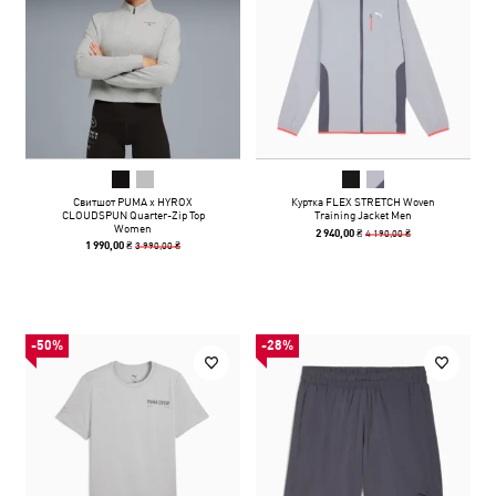
Свитшот PUMA x HYROX
Куртка FLEX STRETCH Woven
CLOUDSPUN Quarter-Zip Top
Training Jacket Men
Women
4 190,00 ₴
2 940,00 ₴
3 990,00 ₴
1 990,00 ₴
-50%
-28%