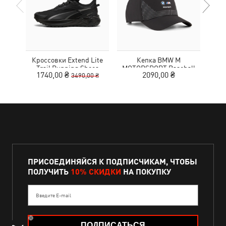
Кроссовки Extend Lite
Кепка BMW M
Футб
Trail Running Shoes
MOTORSPORT Baseball
1740,00 ₴
2090,00 ₴
1
3490,00 ₴
Cap
ПРИСОЕДИНЯЙСЯ К ПОДПИСЧИКАМ, ЧТОБЫ
ПОЛУЧИТЬ
10% СКИДКИ
НА ПОКУПКУ
Введите E-mail
ПОДПИСАТЬСЯ