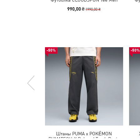
990,00 ₴
1990,00 ₴
-50%
-50%
Штаны PUMA x POKÉMON
PUMATECH-X Relaxed Track Pants