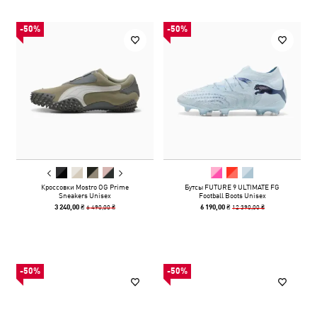
-50%
-50%
Кроссовки Mostro OG Prime
Бутсы FUTURE 9 ULTIMATE FG
Sneakers Unisex
Football Boots Unisex
6 490,00 ₴
12 390,00 ₴
3 240,00 ₴
6 190,00 ₴
-50%
-50%