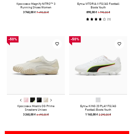
Кроссовки Magnify NITRO™ 3
Бутсы VITORIA II FG/AG Football
Running Shoes Women
Boots Youth
7 490,00 ₴
1 790,00 ₴
3 740,00 ₴
890,00 ₴
(
1
)
-50%
-50%
Кроссовки Mostro OG Prime
Бутсы KING 20 PLAY FG/AG
Sneakers Unisex
Football Boots Youth
6 490,00 ₴
2 290,00 ₴
3 240,00 ₴
1 140,00 ₴