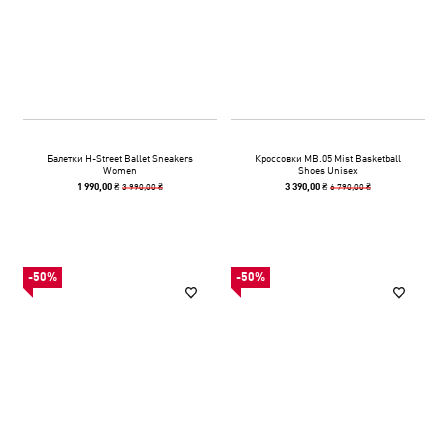
Балетки H-Street Ballet Sneakers
Кроссовки MB.05 Mist Basketball
Women
Shoes Unisex
3 990,00 ₴
6 790,00 ₴
1 990,00 ₴
3 390,00 ₴
-50%
-50%