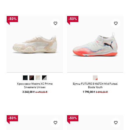
-50%
-50%
Кроссовки Mostro XC Prime
Бутсы FUTURE 8 MATCH Mid Futsal
Sneakers Unisex
Boots Youth
6 490,00 ₴
3 590,00 ₴
3 240,00 ₴
1 790,00 ₴
-50%
-50%