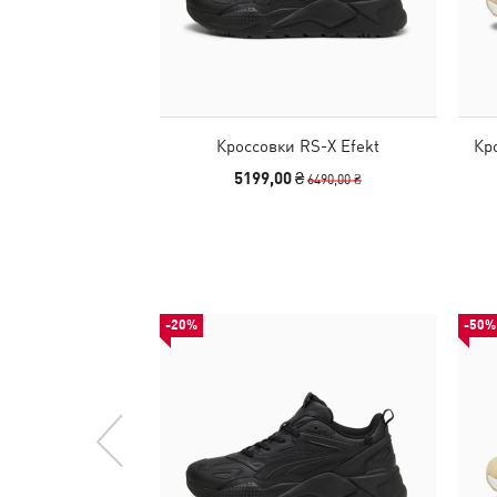
Кроссовки RS-X Efekt
Кро
5199,00 ₴
6490,00 ₴
-20%
-50%