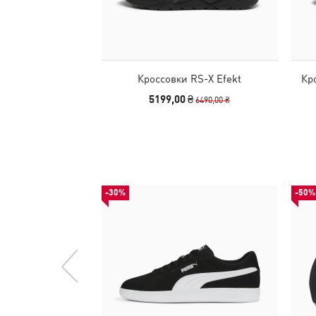
Кроссовки RS-X Efekt
Кро
5199,00 ₴
6490,00 ₴
-30%
-50%