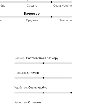
ветствует
обно
Средне
Очень удобно
еру
Качество
ду
ое
Среднее
Отличное
чно
обно
ду
не
ое
нее
Размер
:
Соответствует размеру
Посадка
:
Отлично
Удобство
:
Очень удобно
Качество
:
Отличное