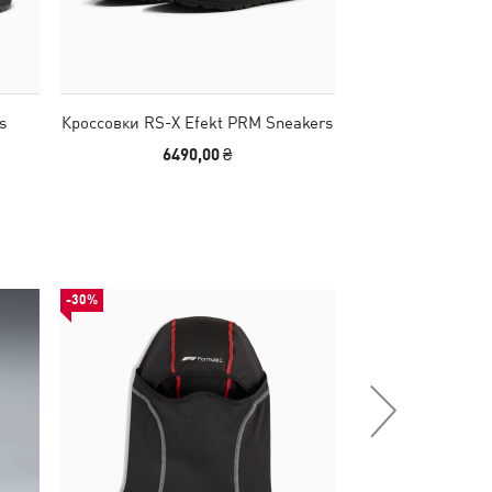
s
Кроссовки RS-X Efekt PRM Sneakers
Кроссовки RS-X E
6490,00 ₴
2990,00
-30%
-30%