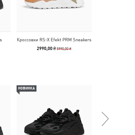
s
Кроссовки RS-X Efekt PRM Sneakers
Кроссовки RS-X E
2990,00 ₴
6490
5990,00 ₴
НОВИНКА
-50%