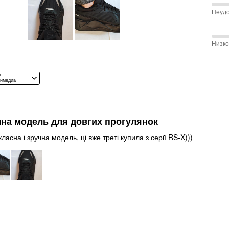
покупателей
Соот
покупателей
Неуд
Узко
75 %
разм
и
меж
Низк
Отли
Неуд
75 %
и
меж
Сред
Низк
Р
тимедиа
и
Сред
на модель для довгих прогулянок
ласна і зручна модель, ці вже треті купила з серії RS-X)))