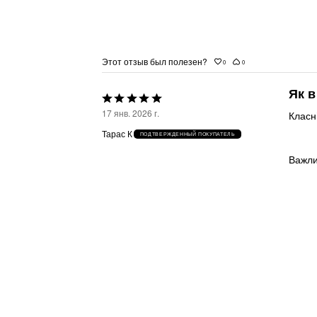
Этот отзыв был полезен?
0
0
Як в
Выбрана
17 янв. 2026 г.
Класні
оценка
Тарас К
ПОДТВЕРЖДЕННЫЙ ПОКУПАТЕЛЬ
5из
Важли
5