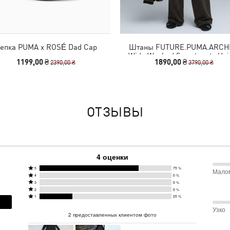
епка PUMA x ROSÉ Dad Cap
Штаны FUTURE.PUMA.ARCH
Wide Washed Sweatpants Uni
1199,00 ₴
1890,00 ₴
2390,00 ₴
3790,00 ₴
ОТЗЫВЫ
4 оценки
Оценено
5
75 %
Мало
13 %
Оценено
4
0 %
5
Оценено
3
0 %
4
меж
Оценено
2
0 %
звездами
3
Оценено
звездами
1
25 %
2
75 %
звездами
Мал
1
0 %
Узко
25 %
звездами
покупателей
0 %
2 предоставленных клиентом фото
звездой
покупателей
и
0 %
покупателей
меж
25 %