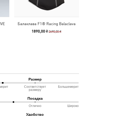
IVE
Балаклава F1® Racing Balaclava
Футболка Formu
sex
1890,00 ₴
1390,00
2690,00 ₴
Размер
мерит
Соответствует
Большемерит
размеру
ду
Посадка
омерит
Отлично
Широко
Удобство
ду