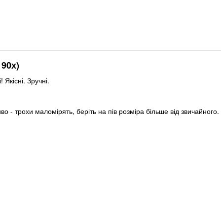
 90х)
! Якісні. Зручні.
во - трохи маломірять, беріть на пів розміра більше від звичайного.