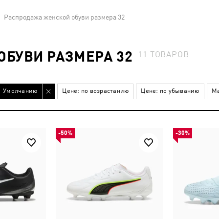
Распродажа женской обуви размера 32
БУВИ РАЗМЕРА 32
11
ТОВАРОВ
Умолчанию
Цене: по возрастанию
Цене: по убыванию
Ма
-50%
-30%