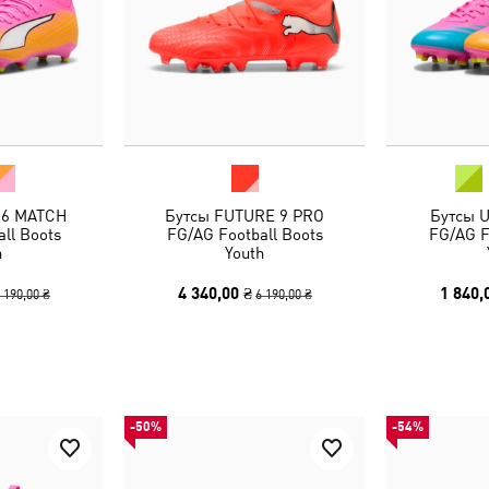
 6 MATCH
Бутсы FUTURE 9 PRO
Бутсы 
ll Boots
FG/AG Football Boots
FG/AG F
h
Youth
4 340,00 ₴
1 840,
 190,00 ₴
6 190,00 ₴
-50%
-54%