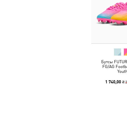
Бутсы FUTUR
FG/AG Footba
Yout
1 740,00 ₴
2