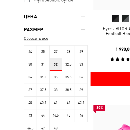
ЦЕНА
Бутсы VITORIA
РАЗМЕР
Football Boo
Сбросить все
1 990,0
24
25
27
28
29
30
31
32
32.5
33
34
34.5
35
35.5
36
37
37.5
38
38.5
39
40
40.5
41
42
42.5
-30%
43
44
44.5
45
46
46.5
47
48