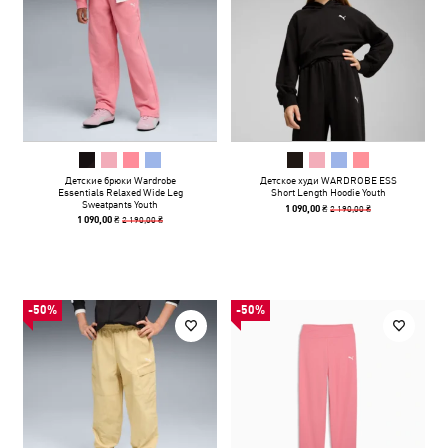
Детские брюки Wardrobe
Детское худи WARDROBE ESS
Essentials Relaxed Wide Leg
Short Length Hoodie Youth
Sweatpants Youth
2 190,00 ₴
1 090,00 ₴
2 190,00 ₴
1 090,00 ₴
-50%
-50%