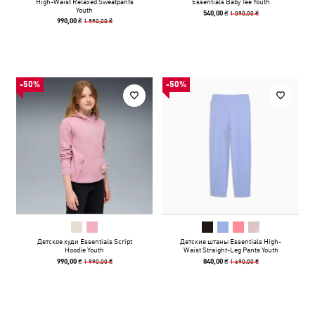
High-Waist Relaxed Sweatpants
Essentials Baby Tee Youth
Youth
1 090,00 ₴
540,00 ₴
1 990,00 ₴
990,00 ₴
-50%
-50%
Детское худи Essentials Script
Детские штаны Essentials High-
Hoodie Youth
Waist Straight-Leg Pants Youth
1 990,00 ₴
1 690,00 ₴
990,00 ₴
840,00 ₴