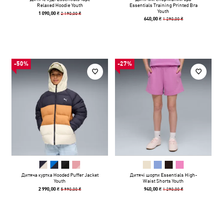
Relaxed Hoodie Youth
Essentials Training Printed Bra
Youth
2 190,00 ₴
1 090,00 ₴
1 290,00 ₴
640,00 ₴
-50%
-27%
Дитяча куртка Hooded Puffer Jacket
Дитячі шорти Essentials High-
Youth
Waist Shorts Youth
5 990,00 ₴
1 290,00 ₴
2 990,00 ₴
940,00 ₴