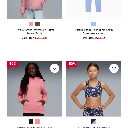
Дитяча куртка Reversible Puffer
Дитячі штани Essentials Script
Jacket Youth
Sweatpants Youth
4 990,00 ₴
1 990,00 ₴
2 490,00 ₴
990,00 ₴
-50%
-50%
Дитяче худі Essentials Tape
Дитячий спортивний бра