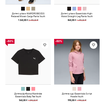
Дитячі штани WARDROBE ESS
Дитячі штани Essentials High-
Relaxed Woven Cargo Pants Youth
Waist Straight-Leg Pants Youth
2 490,00 ₴
1 690,00 ₴
1 240,00 ₴
840,00 ₴
-50%
-50%
Дитяча футболка Wardrobe
Дитяче худі Essentials Script
Essentials Baby Tee Youth
Hoodie Youth
1 090,00 ₴
1 990,00 ₴
540,00 ₴
990,00 ₴