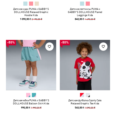
Детское худи PUMA x GABBY'S
Детские леггинсы PUMA x
DOLLHOUSE Relaxed Graphic
GABBY'S DOLLHOUSE Flared
Hoodie Kids
Leggings Kids
2 190,00 ₴
1 690,00 ₴
1 090,00 ₴
840,00 ₴
-50%
-50%
Детская юбка PUMA x GABBY'S
Детская футболка Sporty Cats
DOLLHOUSE Balloon Skirt Kids
Relaxed Graphic Tee Kids
1 990,00 ₴
1 090,00 ₴
990,00 ₴
540,00 ₴