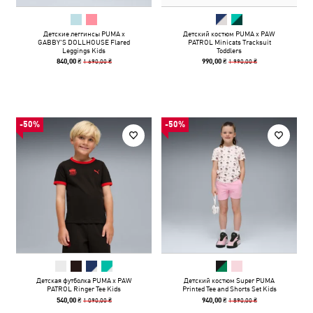
Детские леггинсы PUMA x
Детский костюм PUMA x PAW
GABBY'S DOLLHOUSE Flared
PATROL Minicats Tracksuit
Leggings Kids
Toddlers
1 690,00 ₴
1 990,00 ₴
840,00 ₴
990,00 ₴
-50%
-50%
Детская футболка PUMA x PAW
Детский костюм Super PUMA
PATROL Ringer Tee Kids
Printed Tee and Shorts Set Kids
1 090,00 ₴
1 890,00 ₴
540,00 ₴
940,00 ₴