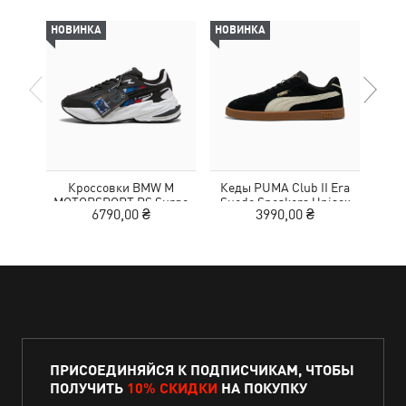
НОВИНКА
НОВИНКА
-69%
Кроссовки BMW M
Кеды PUMA Club II Era
Жен
MOTORSPORT RS Surge
Suede Sneakers Unisex
Wom
6790,00 ₴
3990,00 ₴
3
Sneakers Unisex
ПРИСОЕДИНЯЙСЯ К ПОДПИСЧИКАМ, ЧТОБЫ
ПОЛУЧИТЬ
10% СКИДКИ
НА ПОКУПКУ