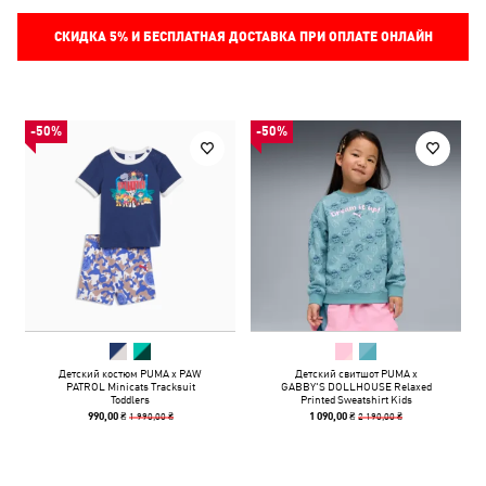
СКИДКА
5%
И БЕСПЛАТНАЯ ДОСТАВКА ПРИ ОПЛАТЕ ОНЛАЙН
-50%
-50%
Детский костюм PUMA x PAW
Детский свитшот PUMA x
PATROL Minicats Tracksuit
GABBY'S DOLLHOUSE Relaxed
Toddlers
Printed Sweatshirt Kids
1 990,00 ₴
2 190,00 ₴
990,00 ₴
1 090,00 ₴