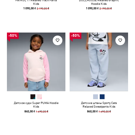
PATROL T7 Relaxed Track Pants
DOLLHOUSE Relaxed Graphic
Kids
Hoodie Kids
2 190,00 ₴
2 190,00 ₴
1 090,00 ₴
1 090,00 ₴
-50%
-50%
Детское худи Super PUMA Hoodie
Детские штаны Sporty Cats
Kids
Relaxed Sweatpants Kids
1 690,00 ₴
1 690,00 ₴
840,00 ₴
840,00 ₴