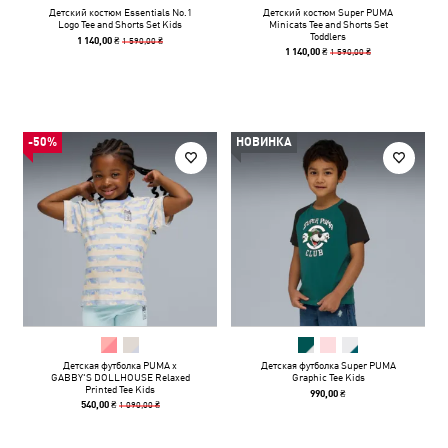
Детский костюм Essentials No.1
Детский костюм Super PUMA
Logo Tee and Shorts Set Kids
Minicats Tee and Shorts Set
Toddlers
1 590,00 ₴
1 140,00 ₴
1 590,00 ₴
1 140,00 ₴
-50%
НОВИНКА
Детская футболка PUMA x
Детская футболка Super PUMA
GABBY'S DOLLHOUSE Relaxed
Graphic Tee Kids
Printed Tee Kids
990,00 ₴
1 090,00 ₴
540,00 ₴