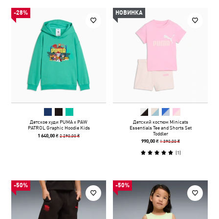
-28%
НОВИНКА
Детское худи PUMA x PAW
Детский костюм Minicats
PATROL Graphic Hoodie Kids
Essentials Tee and Shorts Set
Toddler
2 290,00 ₴
1 640,00 ₴
1 390,00 ₴
990,00 ₴
(
1
)
-50%
-50%