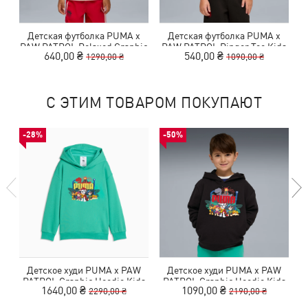
Детская футболка PUMA x
Детская футболка PUMA x
PAW PATROL Relaxed Graphic
PAW PATROL Ringer Tee Kids
P
640,00 ₴
540,00 ₴
1290,00 ₴
1090,00 ₴
Tee Kids
С ЭТИМ ТОВАРОМ ПОКУПАЮТ
-28%
-50%
Детское худи PUMA x PAW
Детское худи PUMA x PAW
PATROL Graphic Hoodie Kids
PATROL Graphic Hoodie Kids
P
1640,00 ₴
1090,00 ₴
2290,00 ₴
2190,00 ₴