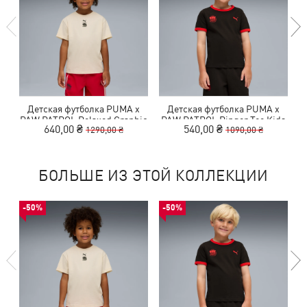
Детская футболка PUMA x
Детская футболка PUMA x
PAW PATROL Relaxed Graphic
PAW PATROL Ringer Tee Kids
P
640,00 ₴
540,00 ₴
1290,00 ₴
1090,00 ₴
Tee Kids
БОЛЬШЕ ИЗ ЭТОЙ КОЛЛЕКЦИИ
-50%
-50%