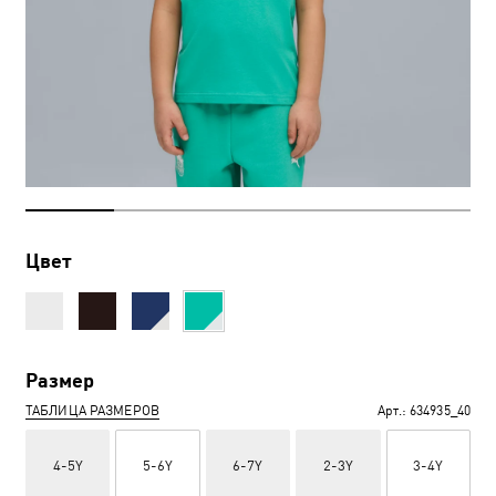
Цвет
Размер
ТАБЛИЦА РАЗМЕРОВ
Арт.:
634935_40
4-5Y
5-6Y
6-7Y
2-3Y
3-4Y