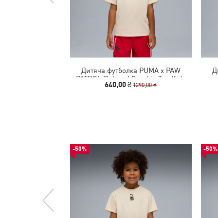
Дитяча футболка PUMA x PAW
Д
PATROL Relaxed Graphic Tee Kids
640,00 ₴
1290,00 ₴
-50%
-50%