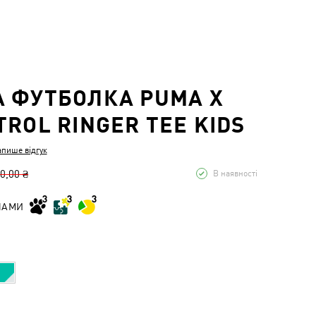
 ФУТБОЛКА PUMA X
TROL RINGER TEE KIDS
апише відгук
0,00 ₴
В наявності
НАМИ