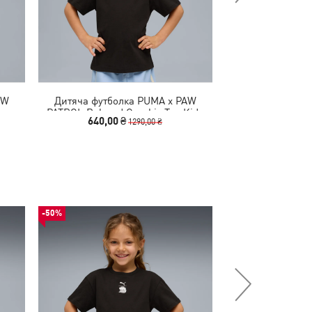
AW
Дитяча футболка PUMA x PAW
Дитяча футбо
PATROL Relaxed Graphic Tee Kids
PATROL Rin
640,00 ₴
1290
1290,00 ₴
-50%
-29%