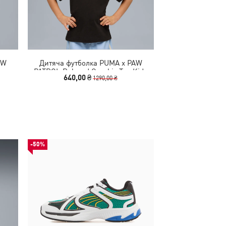
AW
Дитяча футболка PUMA x PAW
Дитяче худі PU
PATROL Relaxed Graphic Tee Kids
Graphic H
640,00 ₴
1840,00
1290,00 ₴
-50%