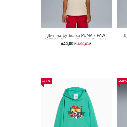
Дитяча футболка PUMA x PAW
Д
PATROL Relaxed Graphic Tee Kids
640,00 ₴
1290,00 ₴
-29%
-50%