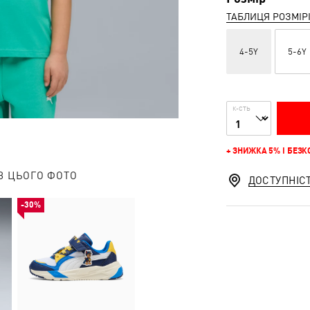
ТАБЛИЦЯ РОЗМІР
4-5Y
5-6Y
К-СТЬ
+ ЗНИЖКА 5% І БЕЗ
З ЦЬОГО ФОТО
ДОСТУПНІС
-30%