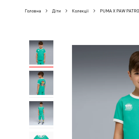
Головна
Діти
Колекції
PUMA X PAW PATR