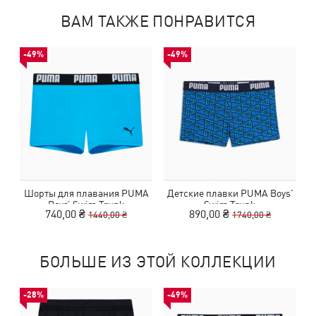
ВАМ ТАКЖЕ ПОНРАВИТСЯ
-49%
-49%
Шорты для плавания PUMA
Детские плавки PUMA Boys'
Boys’‎ Swim Trunk
Swim Trunk
740,00 ₴
890,00 ₴
1440,00 ₴
1740,00 ₴
БОЛЬШЕ ИЗ ЭТОЙ КОЛЛЕКЦИИ
-28%
-49%